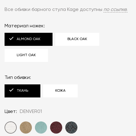
Все обивки барного стула Kage доступны
по ссылке‎.
Материал ножек:
ALMOND OAK
BLACK OAK
LIGHT OAK
Тип обивки:
ТКАНЬ
КОЖА
Цвет:
DENVER01