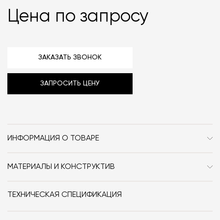
Цена по запросу
ЗАКАЗАТЬ ЗВОНОК
ЗАПРОСИТЬ ЦЕНУ
ИНФОРМАЦИЯ О ТОВАРЕ
Бренд
Meridiani
МАТЕРИАЛЫ И КОНСТРУКТИВ
Стиль
Современный /
Ознакомиться с доступными обивками можно
по
Неоклассика
ссылке‎.
ТЕХНИЧЕСКАЯ СПЕЦИФИКАЦИЯ
Особенности
Дерево / Кожа / Текстиль /
Ножки барного стула Kage изготовлены из дуба.
Без подлокотников / Со