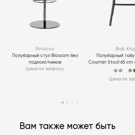
Я согласен с
политикой персональных данных
ЗАДАТЬ ВОПРОС
Potocco
Brdr. Krü
ЗАДАТЬ ВОПРОС
Полубарный стул Blossom без
Полубарный табу
подлокотников
Counter Stool 65 cm 
Цена по запросу
Цена по за
Вам также может быть