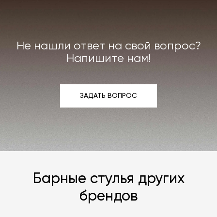
Индивидуально можем договориться о ремонте
или реставрации повреждённого предмета
интерьера. Все расходы на услуги мастерской
мы берём на себя.
Не нашли ответ на свой вопрос?
Подробнее –
«Гарантия»
,
«Доставка и возврат»
.
Напишите нам!
ЗАДАТЬ ВОПРОС
ЗАДАТЬ ВОПРОС
Барные стулья других
брендов