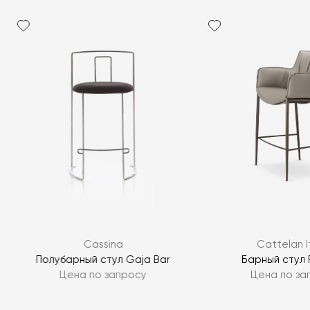
Я согласен с
политикой персональных данных
ЗАДАТЬ ВОПРОС
Cassina
Cattelan I
ЗАДАТЬ ВОПРОС
Полубарный стул Gaja Bar
Барный стул
Цена по запросу
Цена по за