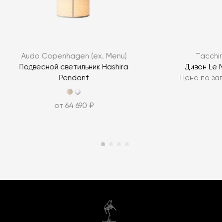
Audo Copenhagen (ex. Menu)
Tacchin
Подвесной светильник Hashira
Диван Le 
Pendant
Цена по за
от 64 690 ₽