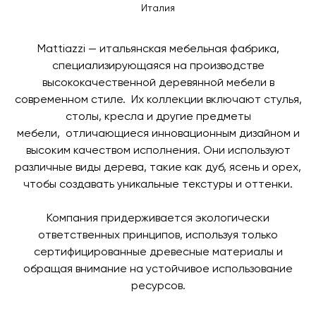
оплаты по счету, пожалуйста, свяжитесь с нами
Италия
поступления товара на терминал в городе
любым удобным для вас способом, либо оставьте
назначения представитель транспортной компании
заявку по форме обратной связи.
свяжется с вами, чтобы согласовать удобное для вас
Mattiazzi — итальянская мебельная фабрика,
время и дату доставки.
специализирующаяся на производстве
высококачественной деревянной мебели в
современном стиле. Их коллекции включают стулья,
столы, кресла и другие предметы
мебели, отличающиеся инновационным дизайном и
высоким качеством исполнения. Они используют
различные виды дерева, такие как дуб, ясень и орех,
чтобы создавать уникальные текстуры и оттенки.
Компания придерживается экологически
ответственных принципов, используя только
сертифицированные древесные материалы и
обращая внимание на устойчивое использование
ресурсов.