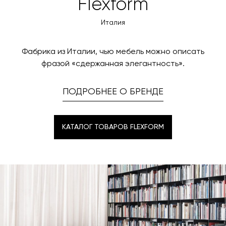
Flexform
менеджер свяжется с вами для согласования
оплаты через банковский счет. Для оформления
контактных данных и адреса доставки. После
оплаты по счету, пожалуйста, свяжитесь с нами
Италия
поступления товара на терминал в городе
любым удобным для вас способом, либо оставьте
назначения представитель транспортной компании
заявку по форме обратной связи.
свяжется с вами, чтобы согласовать удобное для вас
Фабрика из Италии, чью мебель можно описать
время и дату доставки.
фразой «сдержанная элегантность».
ПОДРОБНЕЕ О БРЕНДЕ
КАТАЛОГ ТОВАРОВ FLEXFORM
КАТАЛОГ ТОВАРОВ FLEXFORM