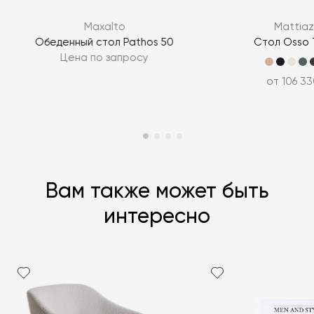
Maxalto
Mattiaz
ЗАДАТЬ ВОПРОС
Обеденный стол Pathos 50
Стол Osso 
Цена по запросу
ЗАДАТЬ ВОПРОС
от 106 33
Вам также может быть
интересно