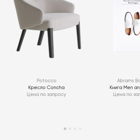
Potocco
Abrams B
Кресло Concha
Книга Men an
Цена по запросу
Цена по за