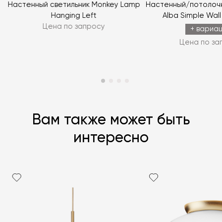
к
Настенный светильник Monkey Lamp
Настенный/потолочн
Hanging Left
Alba Simple Wall
Цена по запросу
+ вариа
Цена по за
Вам также может быть
интересно