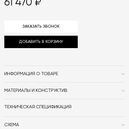
61 470 ₽
ЗАКАЗАТЬ ЗВОНОК
ДОБАВИТЬ В КОРЗИНУ
ИНФОРМАЦИЯ О ТОВАРЕ
Бренд
Nuura
МАТЕРИАЛЫ И КОНСТРУКТИВ
Стиль
Современный / Сканди /
Металл с порошковым покрытием, латунь, стекло.
Неоклассика
ТЕХНИЧЕСКАЯ СПЕЦИФИКАЦИЯ
Особенности
Стекло / Металл
СХЕМА
Дизайнер
Paolo Rizzatto