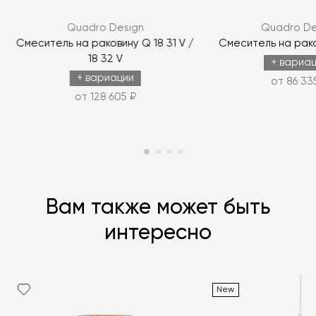
ЗАДАТЬ ВОПРОС
Quadro Design
Quadro De
ЗАДАТЬ ВОПРОС
Смеситель на раковину Q 18 31 V /
Смеситель на рако
18 32 V
+ вариа
+ вариации
от 86 33
от 128 605 ₽
Вам также может быть
интересно
New