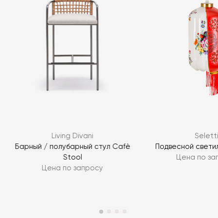
Living Divani
Selett
Барный / полубарный стул Cafè
Подвесной светил
Stool
Цена по за
Цена по запросу