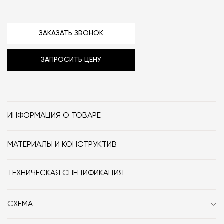
ЗАКАЗАТЬ ЗВОНОК
ЗАПРОСИТЬ ЦЕНУ
ИНФОРМАЦИЯ О ТОВАРЕ
Бренд
Cea Design
МАТЕРИАЛЫ И КОНСТРУКТИВ
Стиль
Современный /
Нержавеющая сталь AISI 316L.
Минимализм
ТЕХНИЧЕСКАЯ СПЕЦИФИКАЦИЯ
Особенности
Металл
СХЕМА
Размер, см (Ш x Г x В)
24x19x23.5