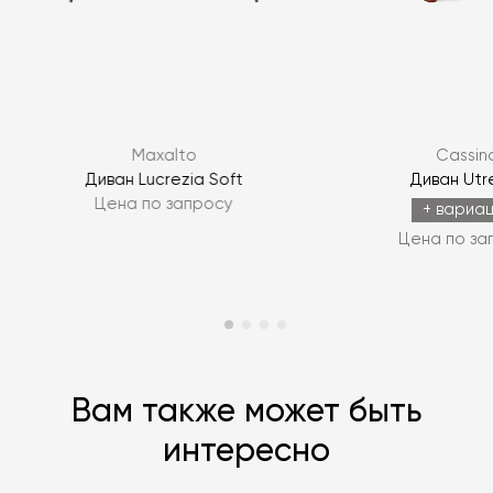
Я согласен с
политикой персональных данных
Maxalto
Cassin
ЗАДАТЬ ВОПРОС
Диван Lucrezia Soft
Диван Utr
Цена по запросу
ЗАДАТЬ ВОПРОС
+ вариа
Цена по за
Вам также может быть
интересно