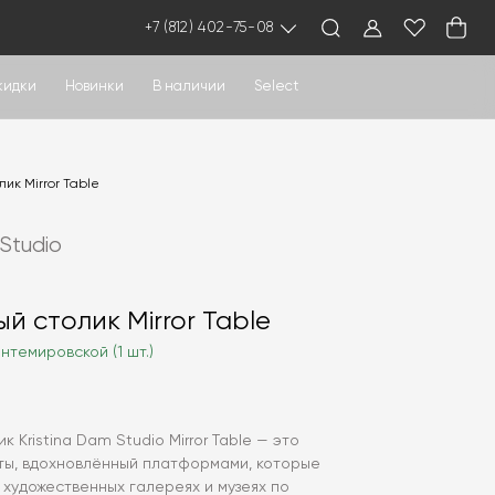
+7 (812) 402-75-08
кидки
Новинки
В наличии
Select
ик Mirror Table
 Studio
й столик Mirror Table
нтемировской (1 шт.)
 Kristina Dam Studio Mirror Table — это
ты, вдохновлённый платформами, которые
в художественных галереях и музеях по