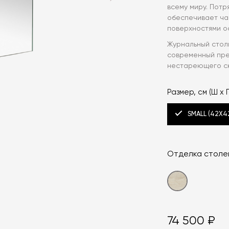
всему миру. Пот
обеспечивает ча
поверхностями о
Журнальный столик
современный пре
нестареющего ск
Размер, см (Ш x Г
SMALL (42X4
Отделка стол
74 500 ₽