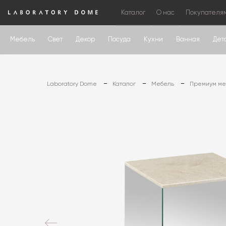
Каталог
О нас
Покупателя
Мебель
Свет
Декор
Посуда
Кухни
Ванная
Дет
Laboratory Dome
Каталог
Мебель
Премиум меб