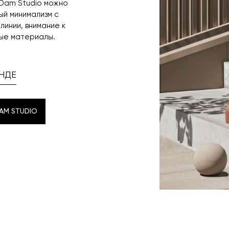
 Dam Studio можно
ый минимализм с
инии, внимание к
ые материалы.
НДЕ
AM STUDIO
AM STUDIO