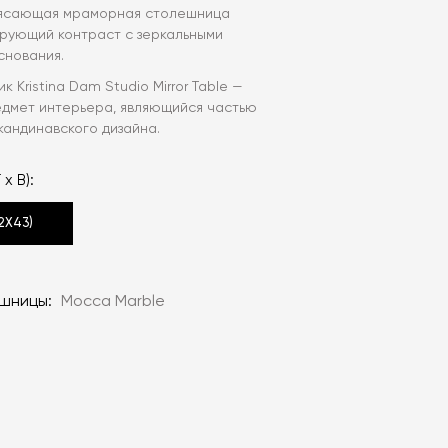
рясающая мраморная столешница
рующий контраст с зеркальными
снования.
 Kristina Dam Studio Mirror Table —
дмет интерьера, являющийся частью
андинавского дизайна.
 x В):
2X43)
ешницы:
Mocca Marble