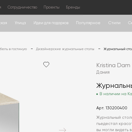
м
Сотрудничество
Проекты
Бренды
Популярное
Стили
ская
Улица
Идеи для подарков
С
ель в гостиную
Дизайнерские журнальные столы
Журнальный стол
Kristina Dam
Дания
Журнальны
В наличии на Ка
Арт.
130200400
Журнальный столик
пьедестал красо
вы могли видеть 