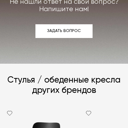
Не нашли ответ на свой вопрос?
Подробнее –
«Гарантия»
,
«Доставка и возврат»
.
Напишите нам!
ЗАДАТЬ ВОПРОС
ЗАДАТЬ ВОПРОС
Стулья / обеденные кресла
других брендов