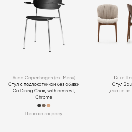
Я согласен с
политикой персональных данных
ЗАДАТЬ ВОПРОС
Audo Copenhagen (ex. Menu)
Ditre Ita
ЗАДАТЬ ВОПРОС
Стул с подлокотником без обивки
Стул Bou
Co Dining Chair, with armrest,
Цена по за
Chrome
Цена по запросу