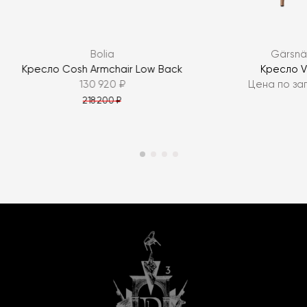
Bolia
Gärsnä
Кресло Cosh Armchair Low Back
Кресло V
130 920 ₽
Цена по за
218 200 ₽