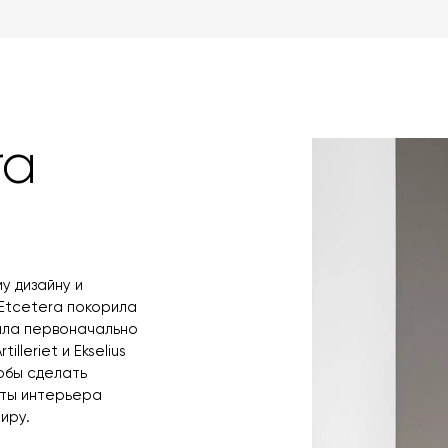
Вы также может
менеджер свяже
оплаты через б
контактных дан
оплаты по счет
поступления то
любым удобным 
назначения пр
заявку по форм
свяжется с вам
время и дату д
ra
у дизайну и
Etcetera покорила
была первоначально
lleriet и Ekselius
обы сделать
ты интерьера
иру.