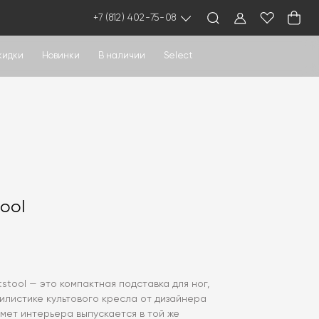
+7 (812) 402-75-08
кидки
Новинки
В наличии
Select
ool
tstool — это компактная подставка для ног,
илистике культового кресла от дизайнера
едмет интерьера выпускается в той же