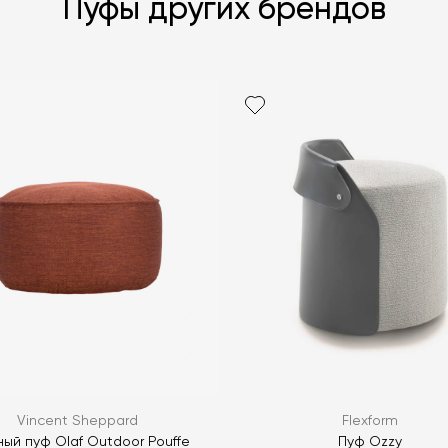
Пуфы других брендов
Я согласен с
ЗАДАТЬ В
ЗАДАТЬ В
Vincent Sheppard
Flexform
ный пуф Olaf Outdoor Pouffe
Пуф Ozzy