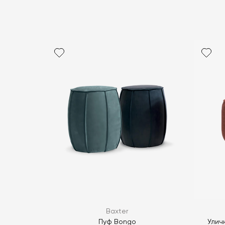
Baxter
Пуф Bongo
Улич