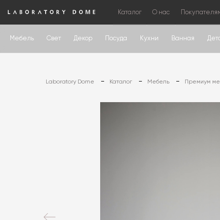
Каталог
О нас
Покупателя
Мебель
Свет
Декор
Посуда
Кухни
Ванная
Дет
Laboratory Dome
Каталог
Мебель
Премиум меб