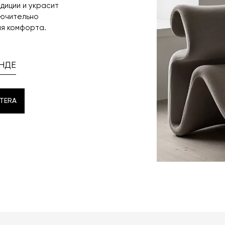
диции и украсит
лючительно
ия комфорта.
НДЕ
TERA
TERA