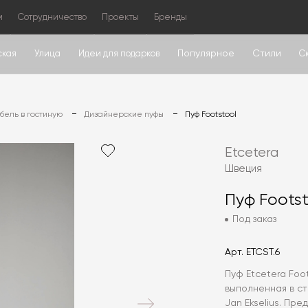
м
Сотрудничество
Проекты
Бренды
Популярное
Стили
ская
Улица
Идеи для подарков
С
ель в гостиную
Дизайнерские пуфы
Пуф Footstool
Etcetera
Швеция
Пуф Footst
Под заказ
Арт.
ETCST.6
Пуф Etcetera Foo
выполненная в ст
Jan Ekselius. Пр