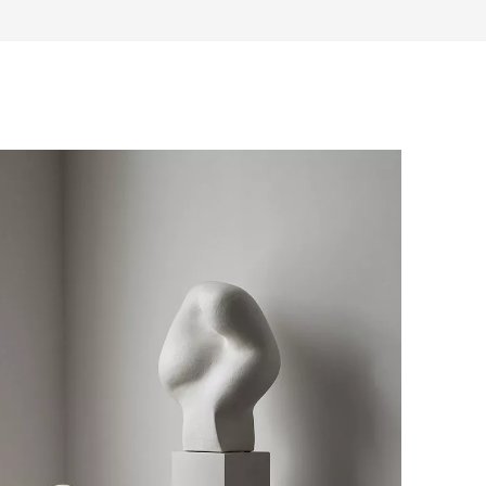
е воспользоваться возможностью
тся с вами для согласования
анковский счет. Для оформления
ных и адреса доставки. После
у, пожалуйста, свяжитесь с нами
вара на терминал в городе
для вас способом, либо оставьте
едставитель транспортной компании
е обратной связи.
и, чтобы согласовать удобное для вас
оставки.