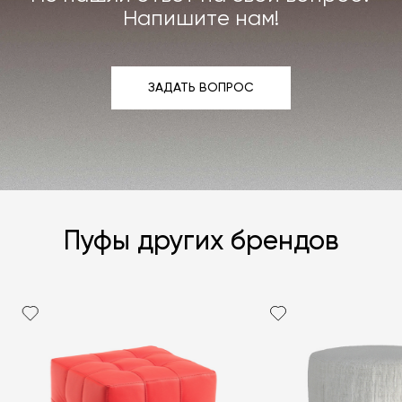
Подробнее –
«Гарантия»
,
«Доставка и возврат»
.
Напишите нам!
ЗАДАТЬ ВОПРОС
ЗАДАТЬ ВОПРОС
Пуфы других брендов