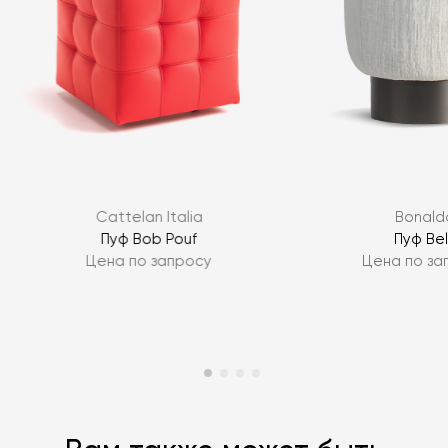
Я согласен с
политикой персональных данных
Cattelan Italia
Bonald
ЗАДАТЬ ВОПРОС
Пуф Bob Pouf
Пуф Bel
Цена по запросу
Цена по за
ЗАДАТЬ ВОПРОС