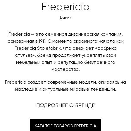
Вы также можете воспользоваться возможностью
Fredericia
менеджер свяжется с вами для согласования
оплаты через банковский счет. Для оформления
контактных данных и адреса доставки. После
оплаты по счету, пожалуйста, свяжитесь с нами
Дания
поступления товара на терминал в городе
любым удобным для вас способом, либо оставьте
назначения представитель транспортной компании
заявку по форме обратной связи.
свяжется с вами, чтобы согласовать удобное для вас
Fredericia — это семейная дизайнерская компания,
время и дату доставки.
основанная в 1911. С момента скромного начала как
Fredericia Stolefabrik, что означает «фабрика
стульев», бренд продолжает укреплять свой
мебельный опыт и репутацию безупречного
мастерства.
Fredericia создаёт современные модели, опираясь на
наследие и актуальные мировые тенденции.
ПОДРОБНЕЕ О БРЕНДЕ
КАТАЛОГ ТОВАРОВ FREDERICIA