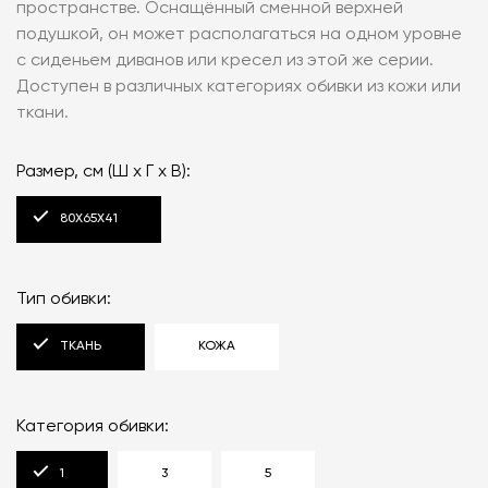
пространстве. Оснащённый сменной верхней
подушкой, он может располагаться на одном уровне
с сиденьем диванов или кресел из этой же серии.
Доступен в различных категориях обивки из кожи или
ткани.
Размер, см (Ш x Г x В):
80Х65Х41
Тип обивки:
ТКАНЬ
КОЖА
Категория обивки:
1
3
5