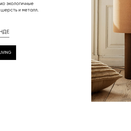
ько экологичные
 шерсть и металл.
НДЕ
IVING
IVING