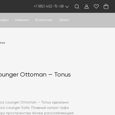
+7 (812) 402-75-08
кидки
Новинки
В наличии
Select
onus
Lounger Ottoman — Tonus
Rico Lounger Ottoman — Tonus идеально
ico Lounger Sofa. Плавный силуэт пуфа
еру пространства более расслабляющей.