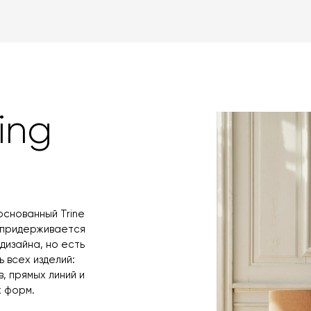
товара. Когда 
Вы также может
менеджер свяже
оплаты через б
контактных дан
оплаты по счет
поступления то
любым удобным 
назначения пр
заявку по форм
свяжется с вам
время и дату д
ing
основанный Trine
я придерживается
дизайна, но есть
 всех изделий:
, прямых линий и
 форм.