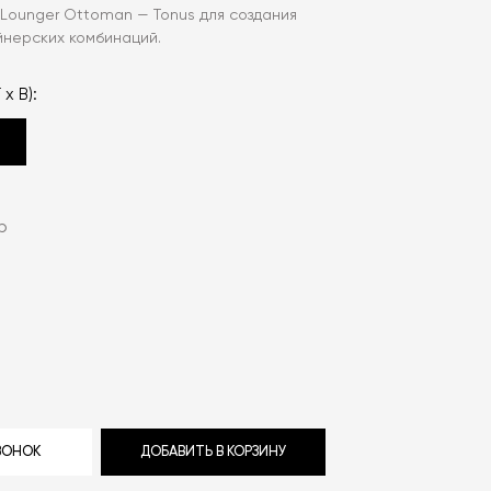
 Lounger Ottoman — Tonus для создания
йнерских комбинаций.
 х В):
p
ЗВОНОК
ДОБАВИТЬ В КОРЗИНУ