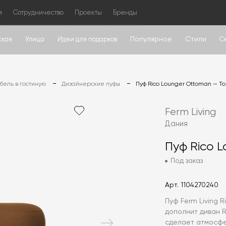
м
Сотрудничество
Проекты
Бренды
Популярное
Стили
ская
Улица
Идеи для подарков
С
ель в гостиную
Дизайнерские пуфы
Пуф Rico Lounger Ottoman — T
Ferm Living
Дания
Пуф Rico 
Под заказ
Арт.
1104270240
Пуф Ferm Living 
дополнит диван R
сделает атмосф