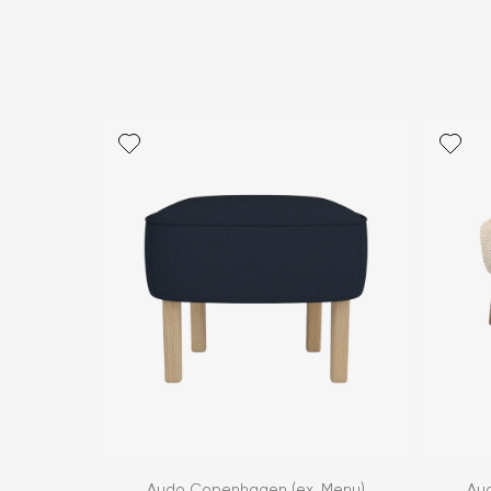
Audo Copenhagen (ex. Menu)
Au