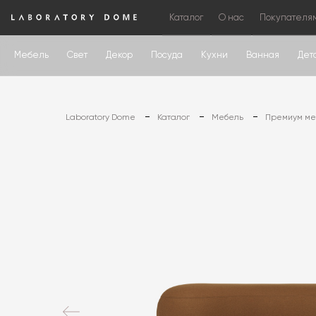
Каталог
О нас
Покупателя
Мебель
Свет
Декор
Посуда
Кухни
Ванная
Дет
Laboratory Dome
Каталог
Мебель
Премиум меб