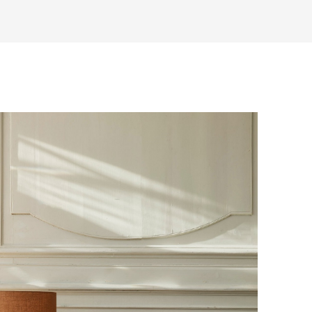
товары будут готовы к отправке, наш
е воспользоваться возможностью
тся с вами для согласования
анковский счет. Для оформления
ных и адреса доставки. После
у, пожалуйста, свяжитесь с нами
вара на терминал в городе
для вас способом, либо оставьте
едставитель транспортной компании
е обратной связи.
и, чтобы согласовать удобное для вас
оставки.