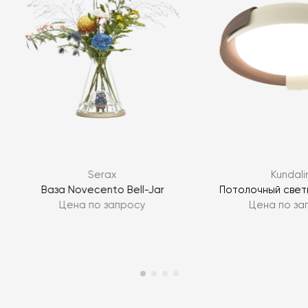
Serax
Kundali
s
Ваза Novecento Bell-Jar
Потолочный свет
Цена по запросу
Цена по за