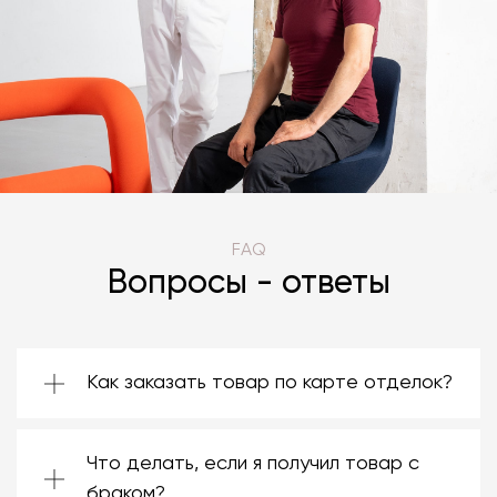
FAQ
Вопросы - ответы
Как заказать товар по карте отделок?
Зачастую производители предоставляют
большой ассортимент отделок. Вы можете
Что делать, если я получил товар с
выбрать среди них ту, которая подойдёт
именно вам. Даже если на странице товара
браком?