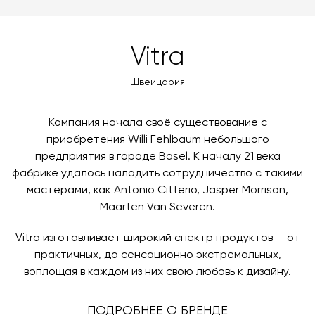
доставки автоматически рассчитывается при
MasterCard, «МИР».
оформлении заказа – учитываются адрес и габариты
товара. Когда товары будут готовы к отправке, наш
Вы также можете воспользоваться возможностью
Vitra
менеджер свяжется с вами для согласования
оплаты через банковский счет. Для оформления
контактных данных и адреса доставки. После
оплаты по счету, пожалуйста, свяжитесь с нами
Швейцария
поступления товара на терминал в городе
любым удобным для вас способом, либо оставьте
назначения представитель транспортной компании
заявку по форме обратной связи.
свяжется с вами, чтобы согласовать удобное для вас
Компания начала своё существование с
время и дату доставки.
приобретения Willi Fehlbaum небольшого
предприятия в городе Basel. К началу 21 века
фабрике удалось наладить сотрудничество с такими
мастерами, как Antonio Citterio, Jasper Morrison,
Maarten Van Severen.
Vitra изготавливает широкий спектр продуктов — от
практичных, до сенсационно экстремальных,
воплощая в каждом из них свою любовь к дизайну.
ПОДРОБНЕЕ О БРЕНДЕ