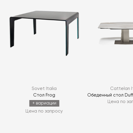
Я согласен с
политикой персональных данных
Sovet Italia
Cattelan I
ЗАДАТЬ ВОПРОС
Стол Frog
Обеденный стол Duffy
Цена по за
ЗАДАТЬ ВОПРОС
+ вариации
Цена по запросу