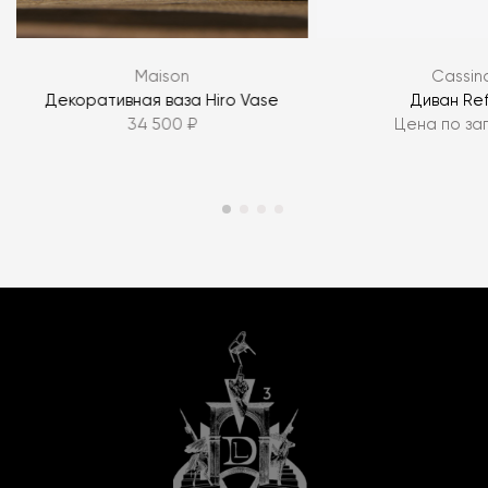
Maison
Cassin
Декоративная ваза Hiro Vase
Диван Re
34 500 ₽
Цена по за