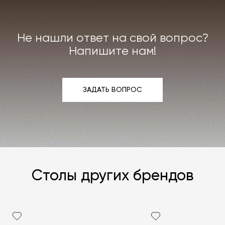
или реставрации повреждённого предмета
интерьера. Все расходы на услуги мастерской
мы берём на себя.
Не нашли ответ на свой вопрос?
Подробнее –
«Гарантия»
,
«Доставка и возврат»
.
Напишите нам!
ЗАДАТЬ ВОПРОС
ЗАДАТЬ ВОПРОС
Столы других брендов