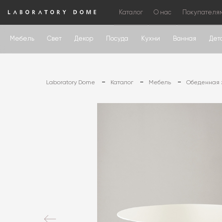
Каталог
О нас
Покупателя
Мебель
Свет
Декор
Посуда
Кухни
Ванная
Дет
Laboratory Dome
Каталог
Мебель
Обеденная 