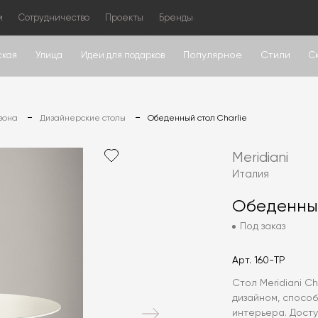
м
Сотрудничество
Проекты
Бренды
Популярное
Стили
ская
Улица
Идеи для подарков
С
зона
Дизайнерские столы
Обеденный стол Charlie
Meridiani
Италия
Обеденный
Под заказ
Арт.
160-TP
Стол Meridiani C
дизайном, спосо
интерьера. Досту