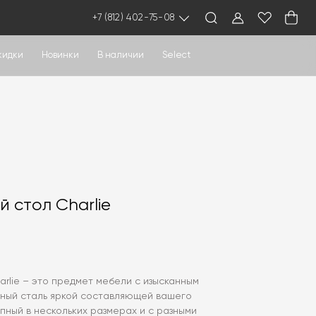
+7 (812) 402-75-08
кидки
Новинки
В наличии
Select
 стол Charlie
harlie – это предмет мебели с изысканным
бный сталь яркой составляющей вашего
пный в нескольких размерах и с разными