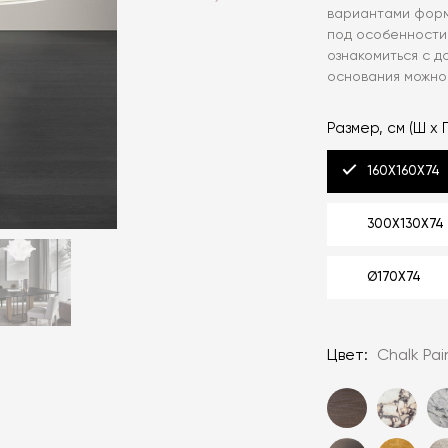
вариантами форм
под особенности
ознакомиться с 
основания можно
Размер, см (Ш x Г
160Х160Х74
300Х130Х74
Ø170Х74
Цвет:
Chalk Pa