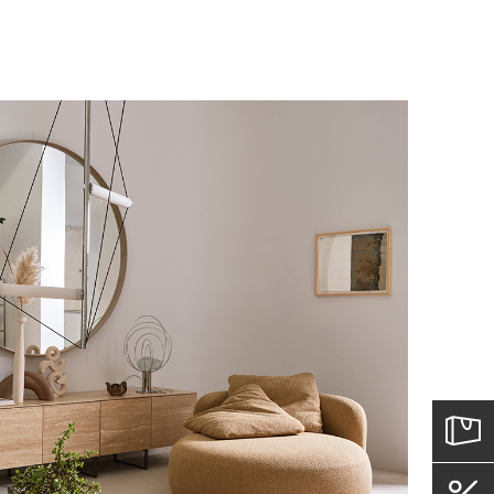
у, пожалуйста, свяжитесь с нами
вара на терминал в городе
для вас способом, либо оставьте
едставитель транспортной компании
е обратной связи.
и, чтобы согласовать удобное для вас
оставки.