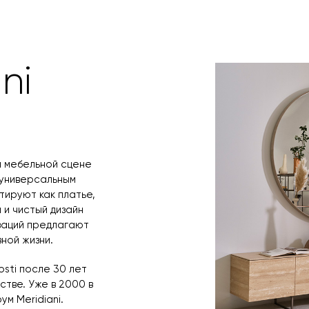
оплаты по счет
поступления то
любым удобным 
назначения пр
заявку по форм
свяжется с вам
время и дату д
ni
а мебельной сцене
 универсальным
етируют как платье,
 и чистый дизайн
ваций предлагают
ной жизни.
osti после 30 лет
тве. Уже в 2000 в
м Meridiani.