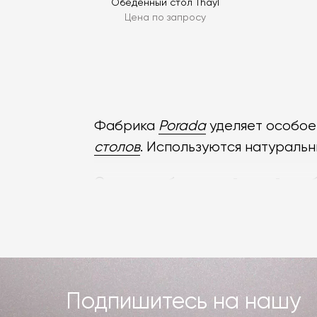
Обеденный стол Thayl
Цена по запросу
Фабрика
Porada
уделяет особое
столов
. Используются натуральн
Среди особенностей дизайна об
Элегантные формы. Porada дел
Игра с геометрией. Столы Por
скульптурных оснований.
Минимализм с декоративными а
Подпишитесь на нашу
перегруженности, но с акценто