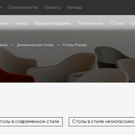
м
Сотрудничество
Проекты
Бренды
Популярное
Стили
ская
Улица
Идеи для подарков
С
зона
Дизайнерские столы
Столы Porada
толы в современном стиле
Столы в стиле неоклассика