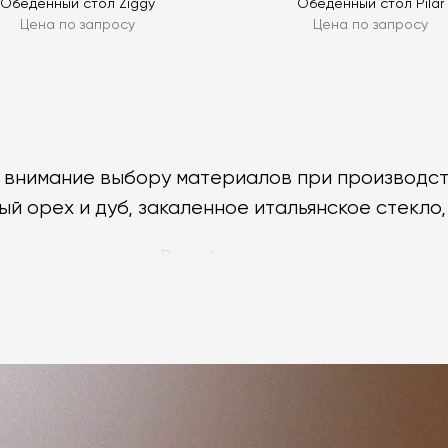
Обеденный стол Ziggy
Обеденный стол Pilar
Цена по запросу
Цена по запросу
 внимание выбору материалов при производс
ый орех и дуб, закаленное итальянское стекло,
еденных столов Porada можно выделить след
ает ставку на оригинальные, но сбалансиров
ada отличаются разнообразием форм: от строг
кцентами. Стильные и современные столы Por
м на текстуры и детали.