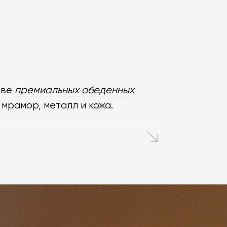
тве
премиальных обеденных
 мрамор, металл и кожа.
ующие:
анные пропорции столов.
их прямоугольных до сложных
ada выглядят без излишней