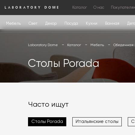
Каталог
О нас
Покупателя
Мебель
Свет
Декор
Посуда
Кухни
Ванная
Дет
Laboratory Dome
Каталог
Мебель
Обеденная 
Столы Porada
Часто ищут
Столы Porada
Итальянские столы
С