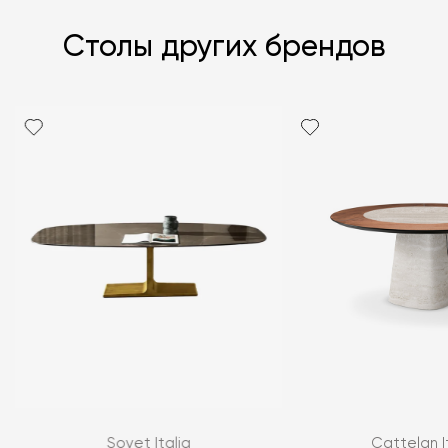
Столы других брендов
Я согласен с
политикой персональных данных
Sovet Italia
Cattelan I