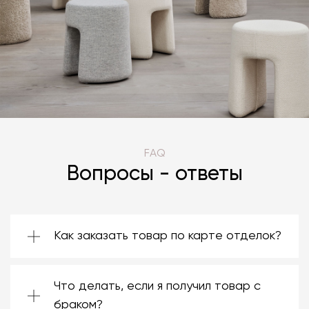
FAQ
Вопросы - ответы
Как заказать товар по карте отделок?
Зачастую производители предоставляют
большой ассортимент отделок. Вы можете
Что делать, если я получил товар с
выбрать среди них ту, которая подойдёт
именно вам. Даже если на странице товара
браком?