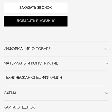
ЗАКАЗАТЬ ЗВОНОК
ДОБАВИТЬ В КОРЗИНУ
ИНФОРМАЦИЯ О ТОВАРЕ
Бренд
Fredericia
МАТЕРИАЛЫ И КОНСТРУКТИВ
Стиль
Сканди / Джапанди
Стол выполнен из дерева.
Форма
прямоугольник
ТЕХНИЧЕСКАЯ СПЕЦИФИКАЦИЯ
Особенности
Дерево
СХЕМА
Дизайнер
Børge Mogensen
КАРТА ОТДЕЛОК
Размер, см (Ш x Г x В)
180x90x73