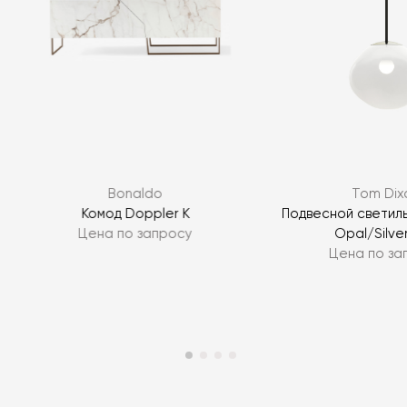
Bonaldo
Tom Dix
-
Комод Doppler K
Подвесной светильн
Цена по запросу
Opal/Silve
Цена по за