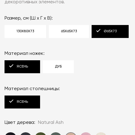
декоративных элементов.
Размер, см (Ш x Г x В):
130Х80Х73
65Х65Х73
Ø65X73
Материал ножек:
ЯСЕНЬ
ДУБ
Материал столешницы:
ЯСЕНЬ
Цвет дерева:
Natural Ash