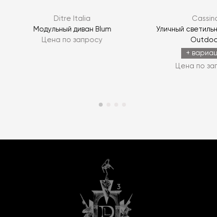
Ditre Italia
Cassin
Модульный диван Blum
Уличный светильн
Цена по запросу
Outdoo
+ вариа
Цена по за