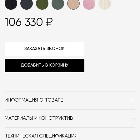
106 330 ₽
ЗАКАЗАТЬ ЗВОНОК
ДОБАВИТЬ В КОРЗИНУ
ИНФОРМАЦИЯ О ТОВАРЕ
Бренд
Mattiazzi
МАТЕРИАЛЫ И КОНСТРУКТИВ
Стиль
Сканди / Джапанди
Стол Osso Table изготовлен из ясеня, дуба.
Форма
круг / квадрат /
ТЕХНИЧЕСКАЯ СПЕЦИФИКАЦИЯ