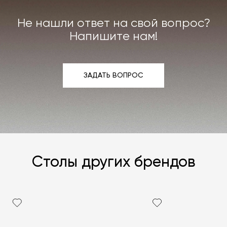
интерьера. Все расходы на услуги мастерской
мы берём на себя.
Не нашли ответ на свой вопрос?
Подробнее –
«Гарантия»
,
«Доставка и возврат»
.
Напишите нам!
ЗАДАТЬ ВОПРОС
ЗАДАТЬ ВОПРОС
Столы других брендов