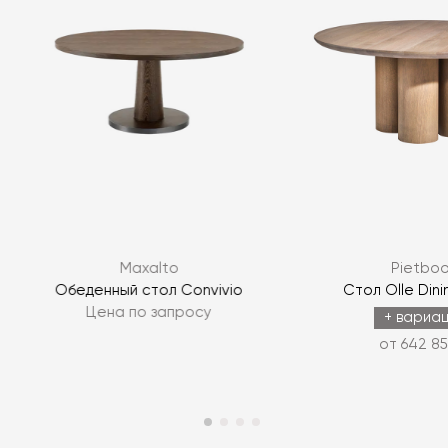
Я согласен с
политикой персональных данных
Maxalto
Pietbo
ЗАДАТЬ ВОПРОС
Обеденный стол Convivio
Стол Olle Dini
Цена по запросу
ЗАДАТЬ ВОПРОС
+ вариа
от 642 85