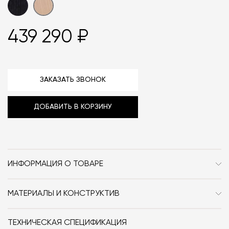
439 290 ₽
ЗАКАЗАТЬ ЗВОНОК
ДОБАВИТЬ В КОРЗИНУ
ИНФОРМАЦИЯ О ТОВАРЕ
Бренд
Mattiazzi
МАТЕРИАЛЫ И КОНСТРУКТИВ
Стиль
Сканди
Стол Facile Table изготовлен из ясеня.
Форма
прямоугольник
ТЕХНИЧЕСКАЯ СПЕЦИФИКАЦИЯ