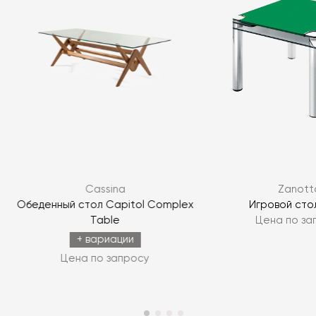
Я согласен с
политикой персональных данных
Cassina
Zanott
ЗАДАТЬ ВОПРОС
Обеденный стол Capitol Complex
Игровой сто
Table
Цена по за
ЗАДАТЬ ВОПРОС
+ вариации
Цена по запросу