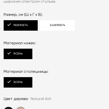
широким спектром стульев.
Размер, см (Ш x Г x В):
180X90X74
240X90X74
Материал ножек:
ЯСЕНЬ
Материал столешницы:
ЯСЕНЬ
Цвет дерева:
Natural Ash