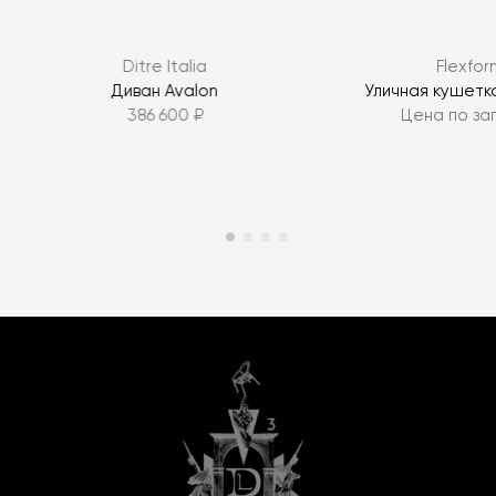
Ditre Italia
Flexfor
Диван Avalon
Уличная кушетк
386 600 ₽
Цена по за