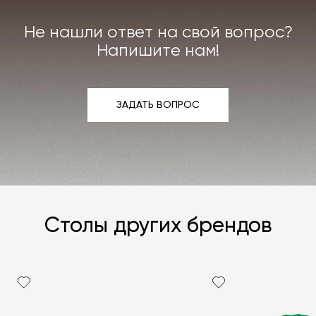
интерьера. Все расходы на услуги мастерской
мы берём на себя.
Не нашли ответ на свой вопрос?
Подробнее –
«Гарантия»
,
«Доставка и возврат»
.
Напишите нам!
ЗАДАТЬ ВОПРОС
ЗАДАТЬ ВОПРОС
Столы других брендов