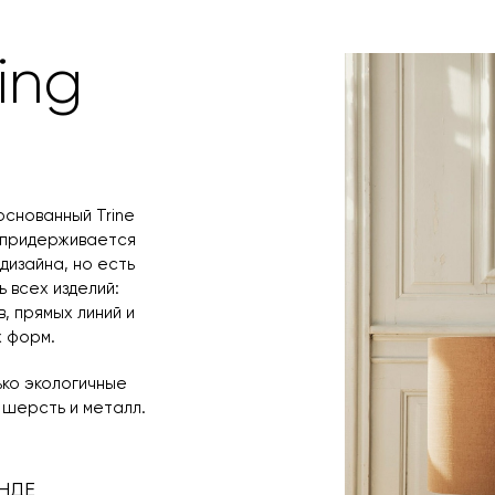
заявку по форм
свяжется с вам
время и дату д
ing
основанный Trine
я придерживается
дизайна, но есть
 всех изделий:
, прямых линий и
 форм.
ько экологичные
 шерсть и металл.
НДЕ