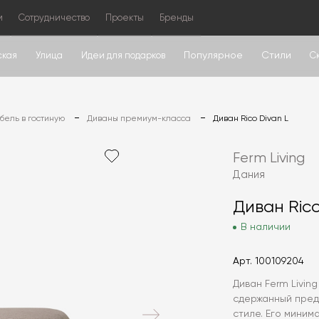
м
Сотрудничество
Проекты
Бренды
Популярное
Стили
ская
Улица
Идеи для подарков
С
ель в гостиную
Диваны премиум-класса
Диван Rico Divan L
Ferm Living
Дания
Диван Rico
В наличии
Арт.
100109204
Диван Ferm Living
сдержанный пред
стиле. Его миним