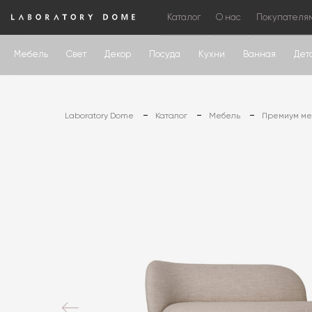
Каталог
О нас
Покупателя
Мебель
Свет
Декор
Посуда
Кухни
Ванная
Дет
Laboratory Dome
Каталог
Мебель
Премиум меб