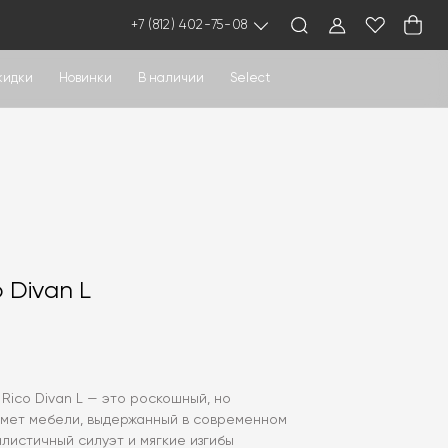
+7 (812) 402-75-08
кидки
Новинки
В наличии
Select
 Divan L
 Rico Divan L — это роскошный, но
мет мебели, выдержанный в современном
алистичный силуэт и мягкие изгибы