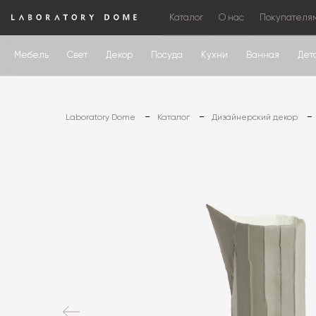
Каталог
О нас
Покупателя
Мебель
Свет
Декор
Посуда
Кухни
Ванная
Дет
Laboratory Dome
Каталог
Дизайнерский декор