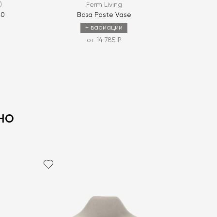
)
Ferm Living
40
Ваза Paste Vase
+ вариации
от 14 785 ₽
но