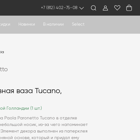
+7 (812) 402-75-08
кидки
Новинки
В наличии
Select
cia
tto
ная ваза Tucano,
ой Голландии (1 шт.)
а Paola Paronetto Tucano в отделке
небольшой носик, из-за чего напоминает
. Элемент декора выполнен из паперклея
линяной основе, который и придал ему