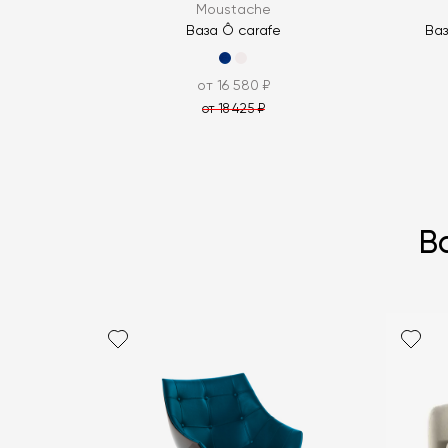
Moustache
Ваза Ô carafe
Ваз
от 16 580 ₽
от 18 425 ₽
В