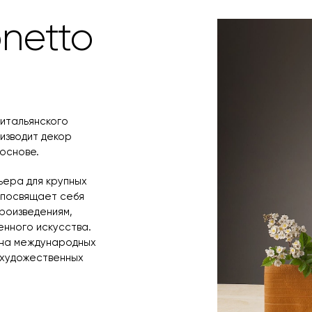
время и дату д
netto
 итальянского
изводит декор
 основе.
ьера для крупных
е посвящает себя
роизведениям,
нного искусства.
 на международных
в художественных