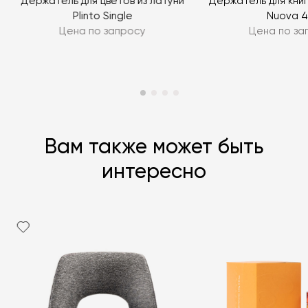
Держатель для цветов из латуни
Держатель для книг 
Plinto Single
Nuova 4
Цена по запросу
Цена по за
Вам также может быть
интересно