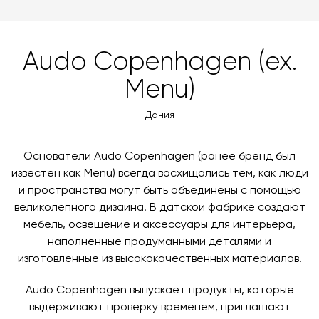
можете оплатить заказ банковскими картами Visa,
доставки автоматически рассчитывается при
MasterCard, «МИР».
оформлении заказа – учитываются адрес и габариты
товара. Когда товары будут готовы к отправке, наш
Вы также можете воспользоваться возможностью
Audo Copenhagen (ex.
менеджер свяжется с вами для согласования
оплаты через банковский счет. Для оформления
контактных данных и адреса доставки. После
Menu)
оплаты по счету, пожалуйста, свяжитесь с нами
поступления товара на терминал в городе
любым удобным для вас способом, либо оставьте
назначения представитель транспортной компании
Дания
заявку по форме обратной связи.
свяжется с вами, чтобы согласовать удобное для вас
время и дату доставки.
Основатели Audo Copenhagen (ранее бренд был
известен как Menu) всегда восхищались тем, как люди
и пространства могут быть объединены с помощью
великолепного дизайна. В датской фабрике создают
мебель, освещение и аксессуары для интерьера,
наполненные продуманными деталями и
изготовленные из высококачественных материалов.
Audo Copenhagen выпускает продукты, которые
выдерживают проверку временем, приглашают