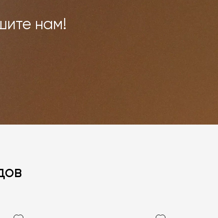
шите нам!
дов