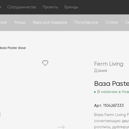
м
Сотрудничество
Проекты
Бренды
Популярное
Стили
ская
Улица
Идеи для подарков
С
Ваза Paste Vase
Ferm Living
Дания
Ваза Past
В наличии в Нов
Арт.
1104267333
Ваза Ferm Living
сочетающую двух
роспись, дублиру