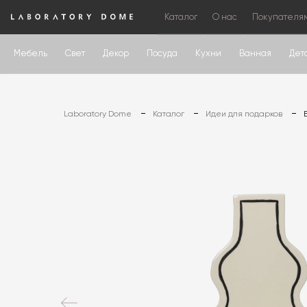
Каталог
О нас
Покупателя
Мебель
Свет
Декор
Посуда
Кухни
Ванная
Дет
Laboratory Dome
Каталог
Идеи для подарков