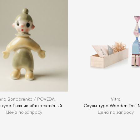
Я согласен с
ЗАДАТЬ В
ЗАДАТЬ В
eria Bondarenko / POVEDAII
Vitra
птура Лыжник жёлто-зелёный
Скульптура Wooden Doll N
Цена по запросу
Цена по запросу