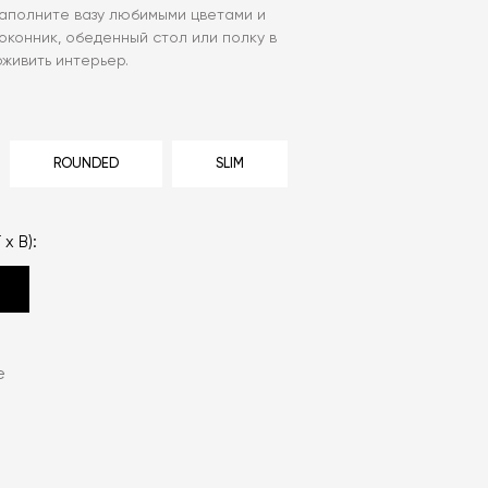
Наполните вазу любимыми цветами и
оконник, обеденный стол или полку в
оживить интерьер.
ROUNDED
SLIM
 x В):
e