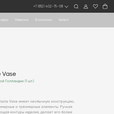
+7 (812) 402-75-08
кидки
Новинки
В наличии
Select
e Vase
ой Голландии (1 шт.)
 Paste Vase имеет необычную конструкцию,
мерные и трёхмерные элементы. Ручная
ющая контуры изделия, делает его более