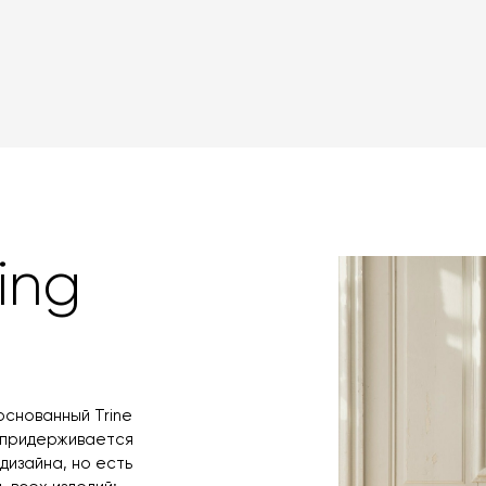
сотрудничаем 
забрать покупк
которой вы мож
доставки авто
картами Visa, M
оформлении зак
товара. Когда 
Вы также может
менеджер свяже
оплаты через б
контактных дан
оплаты по счет
поступления то
любым удобным 
назначения пр
заявку по форм
свяжется с вам
время и дату д
ing
основанный Trine
я придерживается
дизайна, но есть