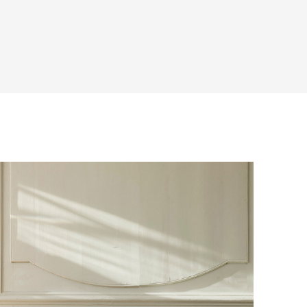
с платформой
PayKeeper
, благодаря
и самостоятельно. Стоимость
ете оплатить заказ банковскими
матически рассчитывается при
asterCard, «МИР».
аза – учитываются адрес и габариты
товары будут готовы к отправке, наш
е воспользоваться возможностью
тся с вами для согласования
анковский счет. Для оформления
ных и адреса доставки. После
у, пожалуйста, свяжитесь с нами
вара на терминал в городе
для вас способом, либо оставьте
едставитель транспортной компании
е обратной связи.
и, чтобы согласовать удобное для вас
оставки.