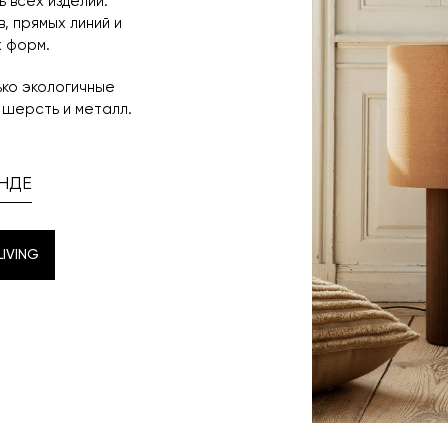
 всех изделий:
, прямых линий и
 форм.
ько экологичные
 шерсть и металл.
НДЕ
IVING
IVING