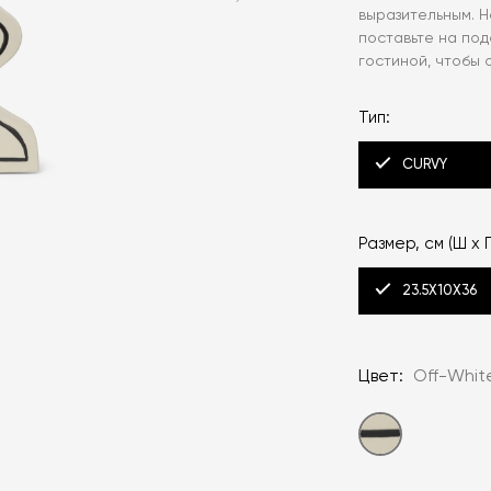
выразительным. 
поставьте на под
гостиной, чтобы 
Тип:
CURVY
Размер, см (Ш x Г
23.5X10X36
Цвет:
Off-Whit