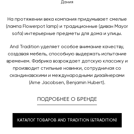
назначения представитель транспортной компании
Дания
заявку по форме обратной связи.
свяжется с вами, чтобы согласовать удобное для вас
время и дату доставки.
На протяжении века компания придумывает смелые
(лампа Flowerpot lamp) и традиционные (диван Mayor
sofa) интерьерные предметы для дома и улицы.
And Tradition уделяет особое внимание качеству,
создавая мебель, способную выдержать испытание
временем. Фабрика возрождает датскую классику и
производит стильные новинки, сотрудничая со
скандинавскими и международными дизайнерами
(Arne Jacobsen, Benjamin Hubert).
ПОДРОБНЕЕ О БРЕНДЕ
КАТАЛОГ ТОВАРОВ AND TRADITION (&TRADITION)
КАТАЛОГ ТОВАРОВ AND TRADITION (&TRADITION)