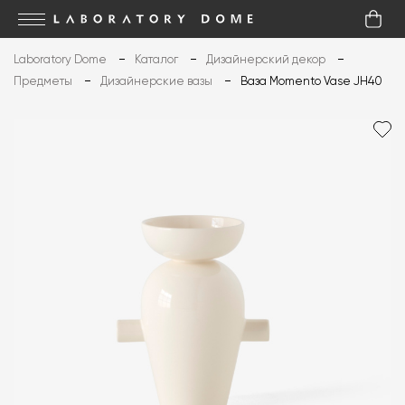
Laboratory Dome
Каталог
Дизайнерский декор
Предметы
Дизайнерские вазы
Ваза Momento Vase JH40