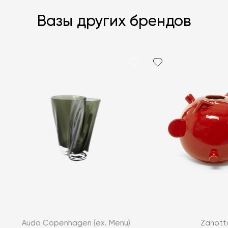
Вазы других брендов
Я согласен с
политикой персональных данных
Audo Copenhagen (ex. Menu)
Zanott
ЗАДАТЬ ВОПРОС