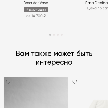
Ваза Aer Vase
Ваза Dealbat
Цена по за
ЗАДАТЬ ВОПРОС
+ вариации
от 14 700 ₽
Вам также может быть
интересно