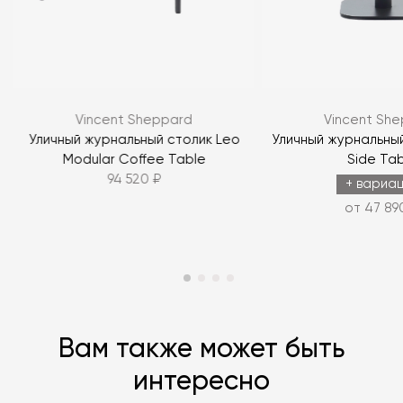
Я согласен с
политикой персональных данных
ЗАДАТЬ ВОПРОС
Vincent Sheppard
Vincent Sh
ЗАДАТЬ ВОПРОС
d
Уличный журнальный столик Leo
Уличный журнальны
Modular Coffee Table
Side Tab
94 520 ₽
+ вариа
от 47 89
Вам также может быть
интересно