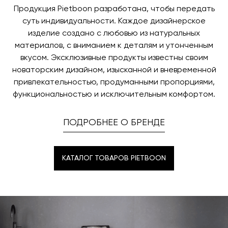
заявку по форме обратной связи.
свяжется с вами, чтобы согласовать удобное для вас
Продукция Pietboon разработана, чтобы передать
время и дату доставки.
суть индивидуальности. Каждое дизайнерское
изделие создано с любовью из натуральных
материалов, с вниманием к деталям и утонченным
вкусом. Эксклюзивные продукты известны своим
новаторским дизайном, изысканной и вневременной
привлекательностью, продуманными пропорциями,
функциональностью и исключительным комфортом.
ПОДРОБНЕЕ О БРЕНДЕ
КАТАЛОГ ТОВАРОВ PIETBOON
КАТАЛОГ ТОВАРОВ PIETBOON