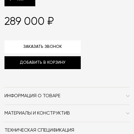
289 000 ₽
ЗАКАЗАТЬ ЗВОНОК
ДОБАВИТЬ В КОРЗИНУ
ИНФОРМАЦИЯ О ТОВАРЕ
Бренд
Pietboon
МАТЕРИАЛЫ И КОНСТРУКТИВ
Стиль
Современный / Сканди /
Дерево доступно в 2 категориях отделок — дуб
Джапанди
(varnished oak ) и текстурный дуб (brushed oak). С
ТЕХНИЧЕСКАЯ СПЕЦИФИКАЦИЯ