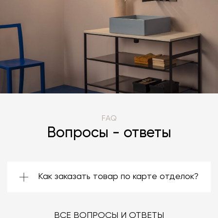
FAQ
Вопросы - ответы
Как заказать товар по карте отделок?
Зачастую производители предоставляют
большой ассортимент отделок. Вы можете
выбрать среди них ту, которая подойдёт
ВСЕ ВОПРОСЫ И ОТВЕТЫ