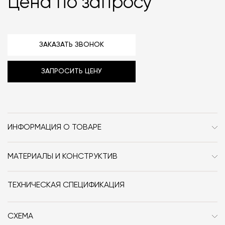
Цена по запросу
ЗАКАЗАТЬ ЗВОНОК
ЗАПРОСИТЬ ЦЕНУ
ИНФОРМАЦИЯ О ТОВАРЕ
Бренд
Ceramica Globo
МАТЕРИАЛЫ И КОНСТРУКТИВ
Стиль
Современный / Сканди /
Раковина выполнена из глазури и огнеупорной глины.
Неоклассика / Классика
ТЕХНИЧЕСКАЯ СПЕЦИФИКАЦИЯ
Дизайнер
Creative Lab +
СХЕМА
Размер, см (Ш x Г x В)
55x35x14