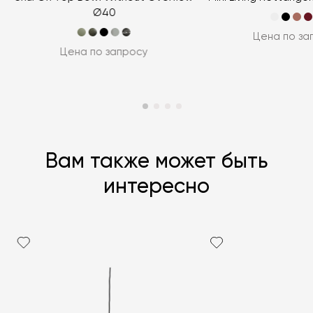
Ø40
Цена по за
Цена по запросу
Вам также может быть
интересно