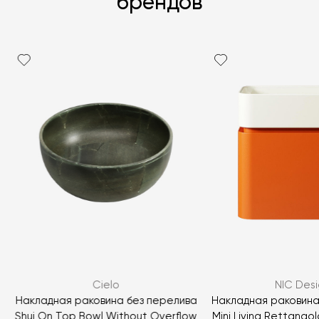
брендов
Я согласен с
политикой персональных данных
ЗАДАТЬ ВОПРОС
Cielo
NIC Desi
ЗАДАТЬ ВОПРОС
Накладная раковина без перелива
Накладная раковина
Shui On Top Bowl Without Overflow
Mini Living Rettango