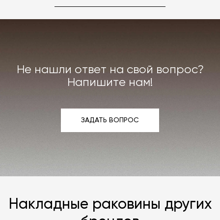
именно вам. Даже если на странице товара
нет опции заказа в нужной отделке, откройте
документ по ссылке «Карта отделок», после
чего выберите понравившуюся и
свяжитесь с
нами
любым удобным вам способом.
Не нашли ответ на свой вопрос?
Напишите нам!
ЗАДАТЬ ВОПРОС
ЗАДАТЬ ВОПРОС
Накладные раковины других