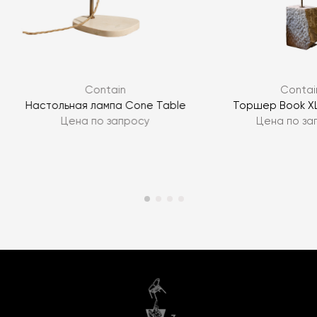
Contain
Contai
Настольная лампа Cone Table
Торшер Book XL
Цена по запросу
Цена по за