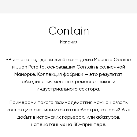
забрать покупки самостоятельно. Стоимость
можете оплатить заказ банковскими картами Visa,
доставки автоматически рассчитывается при
MasterCard, «МИР».
оформлении заказа – учитываются адрес и габариты
товара. Когда товары будут готовы к отправке, наш
Вы также можете воспользоваться возможностью
Contain
менеджер свяжется с вами для согласования
оплаты через банковский счет. Для оформления
контактных данных и адреса доставки. После
оплаты по счету, пожалуйста, свяжитесь с нами
Испания
поступления товара на терминал в городе
любым удобным для вас способом, либо оставьте
назначения представитель транспортной компании
заявку по форме обратной связи.
свяжется с вами, чтобы согласовать удобное для вас
«Вы — это то, где вы живёте» — девиз Mauricio Obarrio
время и дату доставки.
и Juan Peralta, основавших Contain в солнечной
Майорке. Коллекция фабрики — это результат
объединения местных ремесленников и
индустриального сектора.
Примерами такого взаимодействия можно назвать
коллекцию светильников из алебастра, который был
добыт в испанских карьерах, или абажуров,
напечатанных на 3D-принтере.