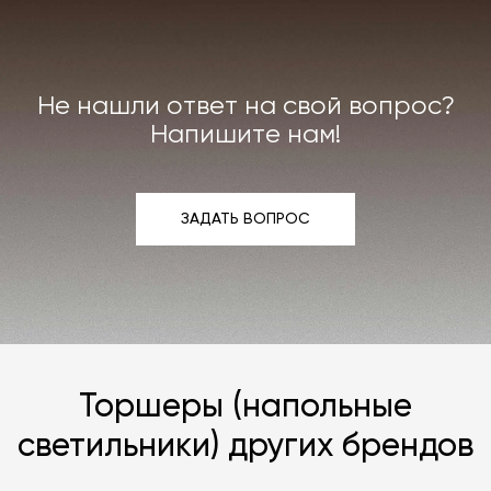
Индивидуально можем договориться о ремонте
или реставрации повреждённого предмета
интерьера. Все расходы на услуги мастерской
мы берём на себя.
Не нашли ответ на свой вопрос?
Подробнее –
«Гарантия»
,
«Доставка и возврат»
.
Напишите нам!
ЗАДАТЬ ВОПРОС
ЗАДАТЬ ВОПРОС
Торшеры (напольные
светильники) других брендов