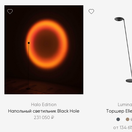
Я согласен с
политикой персональных данных
ЗАДАТЬ ВОПРОС
Halo Edition
Lumin
ЗАДАТЬ ВОПРОС
Напольный светильник Black Hole
Торшер Elle
231 050 ₽
от 134 61