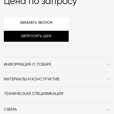
Цена по запросу
ЗАКАЗАТЬ ЗВОНОК
ЗАПРОСИТЬ ЦЕНУ
ИНФОРМАЦИЯ О ТОВАРЕ
Бренд
Ceramica Globo
МАТЕРИАЛЫ И КОНСТРУКТИВ
Стиль
Современный / Сканди /
Раковина сделана из смеси глазури и огнеупорной
Неоклассика / Классика
глины.
ТЕХНИЧЕСКАЯ СПЕЦИФИКАЦИЯ
Дизайнер
Creative Lab +
СХЕМА
Размер, см (Ш x Г x В)
50x47х12