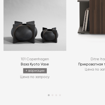
101 Copenhagen
Ditre Ita
Ваза Kyoto Vase
Прикроватная т
Цена по за
+ вариации
Цена по запросу