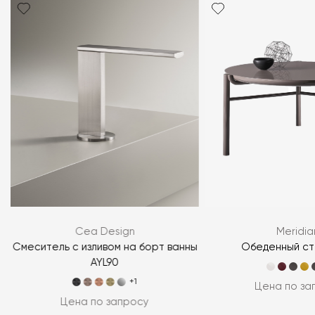
Cea Design
Meridia
Смеситель с изливом на борт ванны
Обеденный ст
AYL90
+1
Цена по за
Цена по запросу