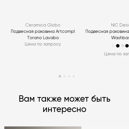
ЗАДАТЬ ВОПРОС
Ceramica Globo
NIC Desi
ЗАДАТЬ ВОПРОС
Подвесная раковина Artcompl
Подвесная раковина
Torano Lavabo
Washbas
Цена по запросу
Цена по за
Вам также может быть
интересно