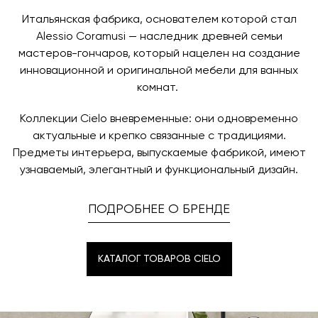
назначения представитель транспортной компании
заявку по форме обратной связи.
свяжется с вами, чтобы согласовать удобное для вас
Итальянская фабрика, основателем которой стал
время и дату доставки.
Alessio Coramusi — наследник древней семьи
мастеров-гончаров, который нацелен на создание
инновационной и оригинальной мебели для ванных
комнат.
Коллекции Cielo вневременные: они одновременно
актуальные и крепко связанные с традициями.
Предметы интерьера, выпускаемые фабрикой, имеют
узнаваемый, элегантный и функциональный дизайн.
ПОДРОБНЕЕ О БРЕНДЕ
КАТАЛОГ ТОВАРОВ CIELO
КАТАЛОГ ТОВАРОВ CIELO