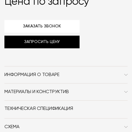
Цена по запросу
ЗАКАЗАТЬ ЗВОНОК
ЗАПРОСИТЬ ЦЕНУ
ИНФОРМАЦИЯ О ТОВАРЕ
Бренд
Ceramica Globo
МАТЕРИАЛЫ И КОНСТРУКТИВ
Стиль
Современный / Сканди /
Раковина изготовлена из глазури и огнеупорной глины.
Неоклассика / Классика
ТЕХНИЧЕСКАЯ СПЕЦИФИКАЦИЯ
Дизайнер
Creative Lab +
СХЕМА
Размер, см (Ш x Г x В)
40x32x16