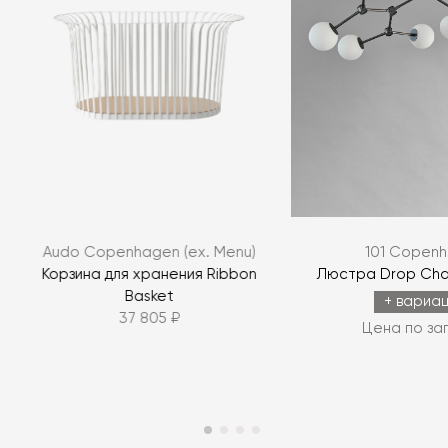
Audo Copenhagen (ex. Menu)
101 Copen
Корзина для хранения Ribbon
Люстра Drop Chan
Basket
+ вариа
37 805 ₽
Цена по за