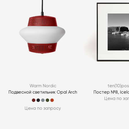
Warm Nordic
ten(10)pos
Подвесной светильник Opal Arch
Постер №8, Icel
Цена по за
Цена по запросу