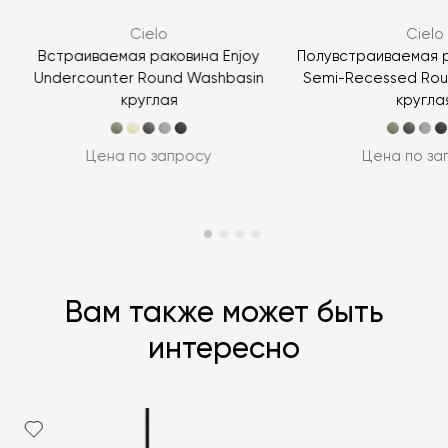
ЗАДАТЬ ВОПРОС
Cielo
Cielo
ЗАДАТЬ ВОПРОС
Встраиваемая раковина Enjoy
Полувстраиваемая р
Undercounter Round Washbasin
Semi-Recessed Rou
круглая
кругла
Цена по запросу
Цена по за
Вам также может быть
интересно