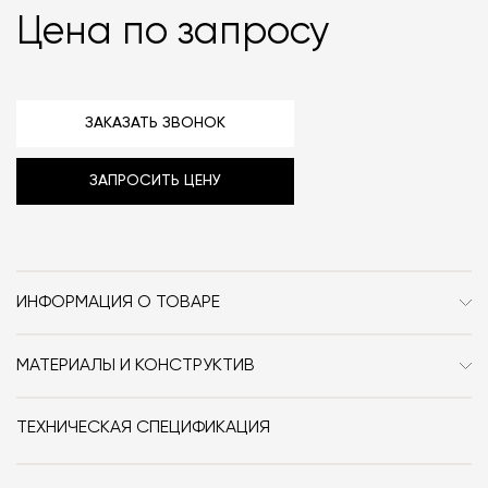
Цена по запросу
ЗАКАЗАТЬ ЗВОНОК
ЗАПРОСИТЬ ЦЕНУ
ИНФОРМАЦИЯ О ТОВАРЕ
Бренд
Ceramica Globo
МАТЕРИАЛЫ И КОНСТРУКТИВ
Стиль
Современный / Сканди /
Раковина изготовлена из глазури и устойчивой к огню
Неоклассика / Классика
глины.
ТЕХНИЧЕСКАЯ СПЕЦИФИКАЦИЯ
Особенности
60 см