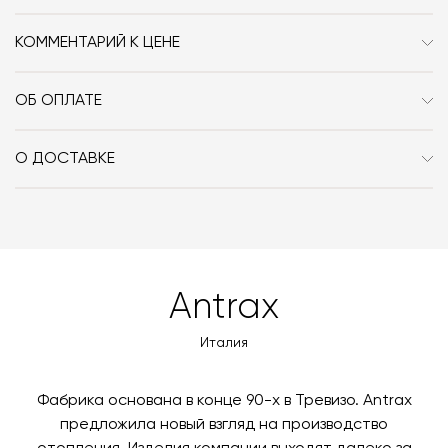
Мощность, Вт
250
КОММЕНТАРИЙ К ЦЕНЕ
Стоимость включает наличие электрокабеля и
розетки.
ОБ ОПЛАТЕ
При оформлении заказа в интернет-магазине вы
оплачиваете 100% стоимости заказа и доставки, если
О ДОСТАВКЕ
она выбрана способом получения. Мы сотрудничаем
Вы можете воспользоваться услугой доставки, либо
с платформой
PayKeeper
, благодаря которой вы
забрать покупки самостоятельно. Стоимость
можете оплатить заказ банковскими картами Visa,
доставки автоматически рассчитывается при
MasterCard, «МИР».
оформлении заказа – учитываются адрес и габариты
товара. Когда товары будут готовы к отправке, наш
Вы также можете воспользоваться возможностью
Antrax
менеджер свяжется с вами для согласования
оплаты через банковский счет. Для оформления
контактных данных и адреса доставки. После
оплаты по счету, пожалуйста, свяжитесь с нами
Италия
поступления товара на терминал в городе
любым удобным для вас способом, либо оставьте
назначения представитель транспортной компании
заявку по форме обратной связи.
свяжется с вами, чтобы согласовать удобное для вас
Фабрика основана в конце 90-х в Тревизо. Antrax
время и дату доставки.
предложила новый взгляд на производство