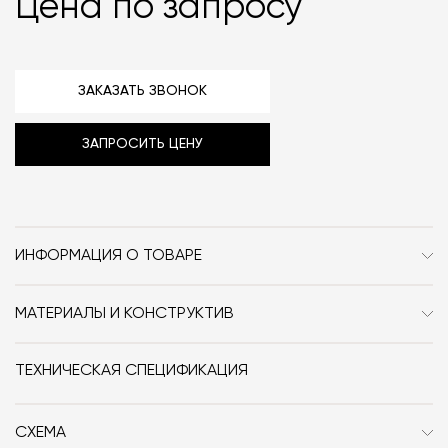
Цена по запросу
ЗАКАЗАТЬ ЗВОНОК
ЗАПРОСИТЬ ЦЕНУ
ИНФОРМАЦИЯ О ТОВАРЕ
Бренд
Antrax
МАТЕРИАЛЫ И КОНСТРУКТИВ
Стиль
Современный / Сканди /
Радиатор выполнен из алюминия.
Неоклассика / Классика
ТЕХНИЧЕСКАЯ СПЕЦИФИКАЦИЯ
Особенности
Электрический
СХЕМА
Размер, см (Ш x Г x В)
50x9.1x101