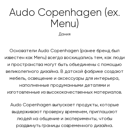
товара. Когда товары будут готовы к отправке, наш
Вы также можете воспользоваться возможностью
Audo Copenhagen (ex.
менеджер свяжется с вами для согласования
оплаты через банковский счет. Для оформления
контактных данных и адреса доставки. После
Menu)
оплаты по счету, пожалуйста, свяжитесь с нами
поступления товара на терминал в городе
любым удобным для вас способом, либо оставьте
назначения представитель транспортной компании
Дания
заявку по форме обратной связи.
свяжется с вами, чтобы согласовать удобное для вас
время и дату доставки.
Основатели Audo Copenhagen (ранее бренд был
известен как Menu) всегда восхищались тем, как люди
и пространства могут быть объединены с помощью
великолепного дизайна. В датской фабрике создают
мебель, освещение и аксессуары для интерьера,
наполненные продуманными деталями и
изготовленные из высококачественных материалов.
Audo Copenhagen выпускает продукты, которые
выдерживают проверку временем, приглашают
людей на общение и эксперименты, чтобы
раздвинуть границы современного дизайна.