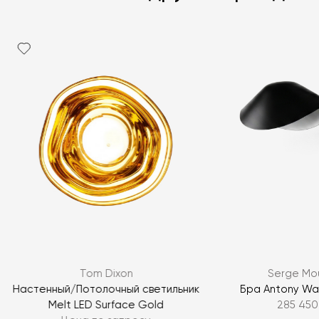
Я согласен с
политикой персональных данных
ЗАДАТЬ ВОПРОС
Tom Dixon
Serge Mou
ЗАДАТЬ ВОПРОС
Настенный/Потолочный светильник
Бра Antony Wa
Melt LED Surface Gold
285 450