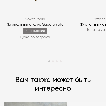
ЗАДАТЬ ВОПРОС
Sovet Italia
Potocc
ЗАДАТЬ ВОПРОС
S
Журнальный столик Quadro sofa
Журнальный ст
Цена по за
+ вариации
Цена по запросу
Вам также может быть
интересно