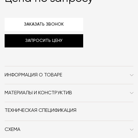
ЗАКАЗАТЬ ЗВОНОК
ЗАПРОСИТЬ ЦЕНУ
ИНФОРМАЦИЯ О ТОВАРЕ
Бренд
And Tradition (&Tradition)
МАТЕРИАЛЫ И КОНСТРУКТИВ
Стиль
Современный / Сканди
Дерево, латунь.
Форма
закруглённые края
ТЕХНИЧЕСКАЯ СПЕЦИФИКАЦИЯ
Особенности
Дерево / Металл / На
СХЕМА
ножках / Закруглённые /