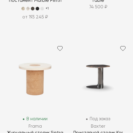
Постамент Marble Plinth
Table
74 500 ₽
+1
от 193 245 ₽
В наличии
Под заказ
Frama
Baxter
Журнальный столик Sintra
Приставной столик Kor