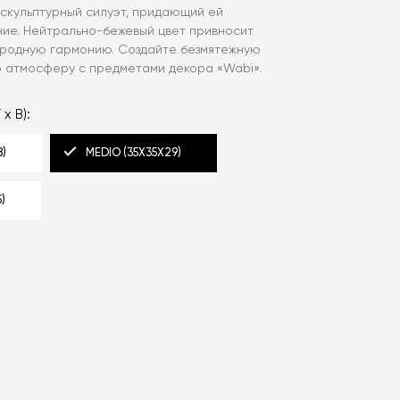
 скульптурный силуэт, придающий ей
ие. Нейтрально-бежевый цвет привносит
риродную гармонию. Создайте безмятежную
атмосферу с предметами декора «Wabi».
 х В):
8)
MEDIO (35Х35Х29)
5)