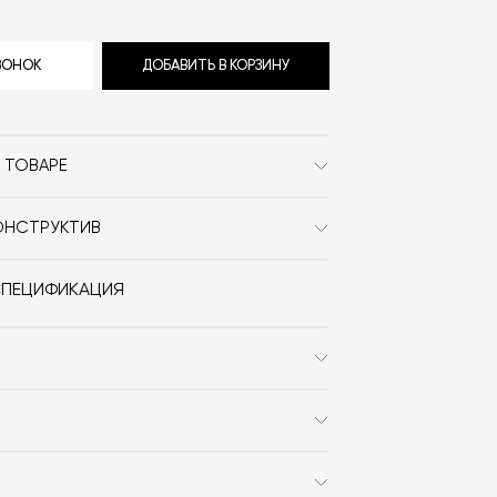
ЗВОНОК
ДОБАВИТЬ В КОРЗИНУ
 ТОВАРЕ
101 Copenhagen
ОНСТРУКТИВ
Современный / Сканди /
амика.
Джапанди / Ваби-саби
СПЕЦИФИКАЦИЯ
круг / необычной формы
Необычной формы
Kristian Sofus Hansen /
Tommy Hyldahl
 заказа в интернет-магазине вы
0% стоимости заказа и доставки,
Birch