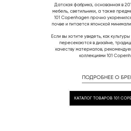
Датская фабрика, основанная в 20
мебель, светильники, а также предм
101 Copenhagen прочно укоренился
почве и питается японской минимали
Если вы хотите увидеть, как культур
пересекаются в дизайне, традици
качеству материалов, рекомендуе
коллекциями 101 Copen
ПОДРОБНЕЕ О БРЕ
КАТАЛОГ ТОВАРОВ 101 COP
КАТАЛОГ ТОВАРОВ 101 COP