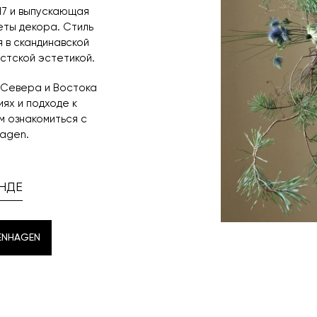
17 и выпускающая
еты декора. Стиль
 в скандинавской
стской эстетикой.
ы Севера и Востока
ях и подходе к
м ознакомиться с
hagen.
НДЕ
ENHAGEN
ENHAGEN