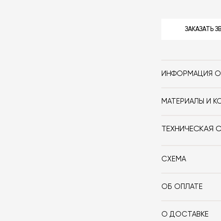
ЗАКАЗАТЬ 
ИНФОРМАЦИЯ О
Бренд
МАТЕРИАЛЫ И К
Стиль
Материал: кер
ТЕХНИЧЕСКАЯ 
Форма
Особенности
СХЕМА
Дизайнер
ОБ ОПЛАТЕ
При оформлении
Цвет
оплачиваете 10
О ДОСТАВКЕ