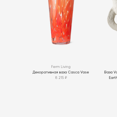
Ferm Living
Декоративная ваза Casca Vase
Ваза V
8 215 ₽
Eart