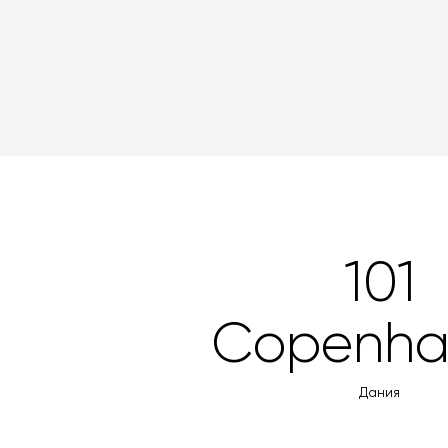
101
Copenha
Дания