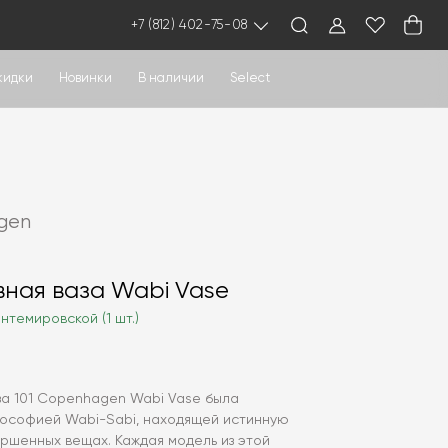
+7 (812) 402-75-08
кидки
Новинки
В наличии
Select
gen
ная ваза Wabi Vase
нтемировской (1 шт.)
за 101 Copenhagen Wabi Vase была
ософией Wabi-Sabi, находящей истинную
ршенных вещах. Каждая модель из этой