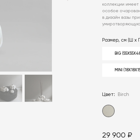
коллекции имеет
особое очарован
в дизайн вазы п
умиротворяющую 
Размер, см (Ш х Г
BIG (55Х55Х4
MINI (18Х18Х1
Цвет:
Birch
29 900 ₽