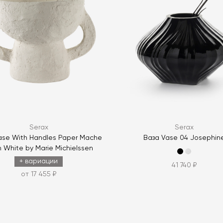
ЗАДАТЬ В
ЗАДАТЬ В
Serax
Serax
ase With Handles Paper Mache
Ваза Vase 04 Josephin
h White by Marie Michielssen
+ вариации
41 740 ₽
от 17 455 ₽