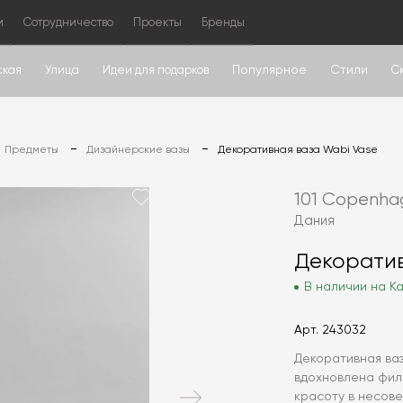
м
Сотрудничество
Проекты
Бренды
Популярное
Стили
ская
Улица
Идеи для подарков
С
Предметы
Дизайнерские вазы
Декоративная ваза Wabi Vase
101 Copenha
Дания
Декоратив
В наличии на Ка
Арт.
243032
Декоративная ва
вдохновлена фил
красоту в несове