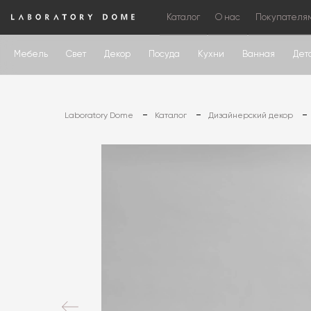
Каталог
О нас
Покупателя
Мебель
Свет
Декор
Посуда
Кухни
Ванная
Дет
Laboratory Dome
Каталог
Дизайнерский декор