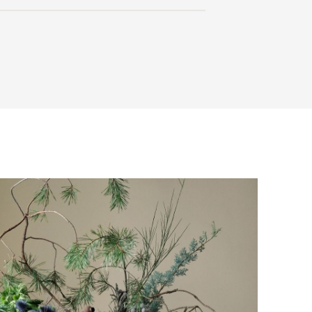
на способом получения. Мы
ользоваться услугой доставки, либо
3.5
с платформой
PayKeeper
, благодаря
и самостоятельно. Стоимость
ете оплатить заказ банковскими
матически рассчитывается при
скачать
asterCard, «МИР».
аза – учитываются адрес и габариты
товары будут готовы к отправке, наш
е воспользоваться возможностью
тся с вами для согласования
анковский счет. Для оформления
ных и адреса доставки. После
у, пожалуйста, свяжитесь с нами
вара на терминал в городе
для вас способом, либо оставьте
едставитель транспортной компании
е обратной связи.
и, чтобы согласовать удобное для вас
оставки.