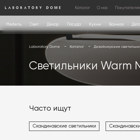
Каталог
О нас
Покупателя
Мебель
Свет
Декор
Посуда
Кухни
Ванная
Дет
Laboratory Dome
Каталог
Дизайнерские светильни
Светильники Warm N
Часто ищут
Скандинавские светильники
Скандинавск