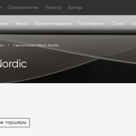
м
Сотрудничество
Проекты
Бренды
Популярное
Стили
ская
Улица
Идеи для подарков
С
ки
Светильники Warm Nordic
ordic
ие торшеры