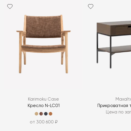
Karimoku Case
Maxalt
Кресло N-LC01
Прикроватная 
Цена по за
от 300 600 ₽