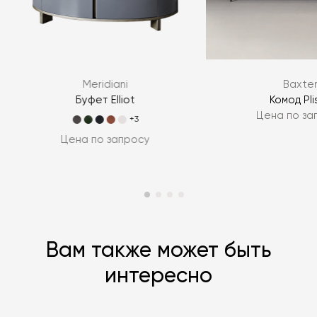
Я согласен с
политикой персональных данных
Meridiani
Baxte
ЗАДАТЬ ВОПРОС
Буфет Elliot
Комод Pli
Цена по за
ЗАДАТЬ ВОПРОС
+3
Цена по запросу
Вам также может быть
интересно