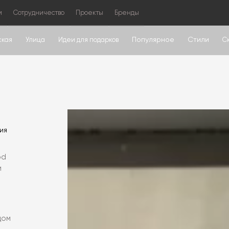
м
Сотрудничество
Проекты
Бренды
Популярное
Стили
ская
Улица
Идеи для подарков
С
ия
od
и
дом