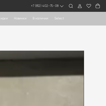
+7 (812) 402-75-08
кидки
Новинки
В наличии
Select