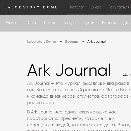
Каталог
О нас
Покупателя
Мебель
Свет
Декор
Посуда
Кухни
Ванная
Дет
Laboratory Dome
Бренды
Ark Journal
Ark Journal
Дан
Ark Journal — это журнал, выходящий два раза в
год. За ним стоит главный редактор Mette Barf
и команда дизайнеров, стилистов, фотографов 
редакторов.
В Ark Journal исследуют окружающие нас
пространства, предметы, которые в них
помещены, и людей, которые их создают. В каж