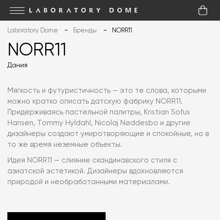
Laboratory Dome
Бренды
NORR11
NORR11
Дания
Мягкость и футуристичность — это те слова, которыми
можно кратко описать датскую фабрику NORR11.
Придерживаясь пастельной палитры, Kristian Sofus
Hansen, Tommy Hyldahl, Nicolaj Nøddesbo и другие
дизайнеры создают умиротворяющие и спокойные, но в
то же время неземные объекты.
Идея NORR11 — слияние скандинавского стиля с
азиатской эстетикой. Дизайнеры вдохновляются
природой и необработанными материалами.