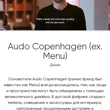
3d-модель
скачать
время и дату доставки.
Audo Copenhagen (ex.
Menu)
Дания
Основатели Audo Copenhagen (ранее бренд был
известен как Menu) всегда восхищались тем, как люди
и пространства могут быть объединены с помощью
великолепного дизайна. В датской фабрике создают
мебель, освещение и аксессуары для интерьера,
наполненные продуманными деталями и