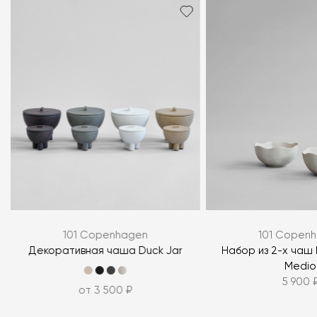
Я согласен с
политикой персональных данных
ЗАДАТЬ ВОПРОС
101 Copenhagen
101 Copen
ЗАДАТЬ ВОПРОС
Декоративная чаша Duck Jar
Набор из 2-х чаш 
Medio
5 900 
от 3 500 ₽