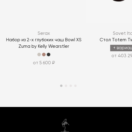
Serax
Sovet Ita
Набор из 2-х глубоких чаш Bowl XS
Стол Totem T
Zuma by Kelly Wearstler
+ вариа
от 403 29
от 5 600 ₽