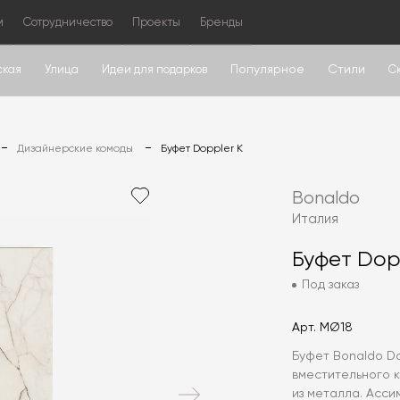
м
Сотрудничество
Проекты
Бренды
Популярное
Стили
ская
Улица
Идеи для подарков
С
Дизайнерские комоды
Буфет Doppler K
Bonaldo
Италия
Буфет Dop
Под заказ
Арт.
MØ18
Буфет Bonaldo D
вместительного к
из металла. Асс