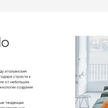
Вы также может
менеджер свяже
оплаты через б
контактных дан
оплаты по счет
поступления то
любым удобным 
назначения пр
заявку по форм
свяжется с вам
время и дату д
do
оду итальянским
годаря страсти к
ли от небольших
ехнологии создания
ые тенденции