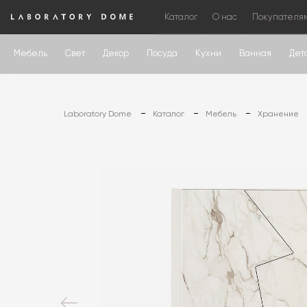
Каталог
О нас
Покупателя
Мебель
Свет
Декор
Посуда
Кухни
Ванная
Дет
Laboratory Dome
Каталог
Мебель
Хранение