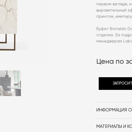
первом взгляде, 
выразительный э
принтом, имитир
Буфет Bonaldo Do
отделки. За подр
менеджерам Labo
Цена по з
ЗАПРОСИТ
ИНФОРМАЦИЯ О
Бренд
МАТЕРИАЛЫ И К
Стиль