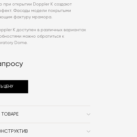
но при открытии Doppler K создают
ффект. Фасады модели покрытыми
ующим фактуру мрамора.
ppler K доступен в различных вариантах
обностями можно обратиться к
ratory Dome.
апросу
Ь ЦЕНУ
 ТОВАРЕ
Bonaldo
ОНСТРУКТИВ
Современный /