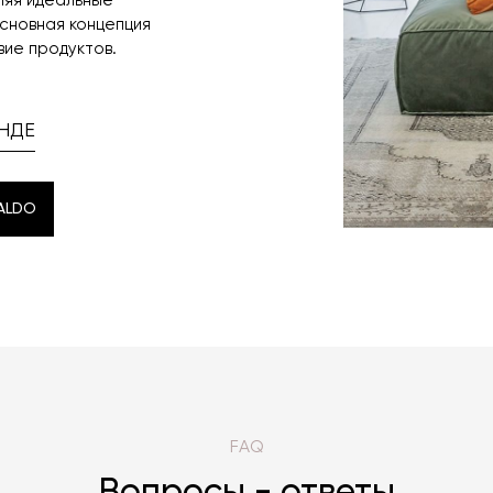
ляя идеальные
сновная концепция
вие продуктов.
НДЕ
ALDO
ALDO
FAQ