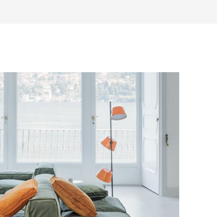
е воспользоваться возможностью
тся с вами для согласования
анковский счет. Для оформления
ных и адреса доставки. После
у, пожалуйста, свяжитесь с нами
вара на терминал в городе
для вас способом, либо оставьте
едставитель транспортной компании
е обратной связи.
и, чтобы согласовать удобное для вас
оставки.