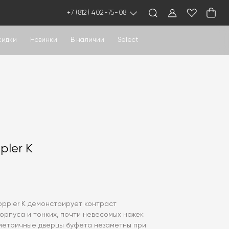
+7 (812) 402-75-08
кидки
Новинки
В наличии
Select
pler K
oppler K демонстрирует контраст
орпуса и тонких, почти невесомых ножек
иметричные дверцы буфета незаметны при