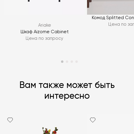
Я согласен с
политикой персональных данных
Комод Splitted Con
Цена по за
Ariake
ЗАДАТЬ ВОПРОС
Шкаф Aizome Cabinet
Цена по запросу
ЗАДАТЬ ВОПРОС
Вам также может быть
интересно