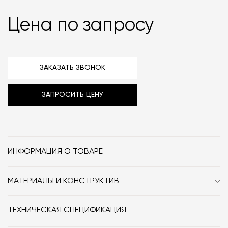
Цена по запросу
ЗАКАЗАТЬ ЗВОНОК
ЗАПРОСИТЬ ЦЕНУ
ИНФОРМАЦИЯ О ТОВАРЕ
Бренд
Sovet Italia
МАТЕРИАЛЫ И КОНСТРУКТИВ
Стиль
Современный /
Чтобы ознакомиться с доступными цветами для
Неоклассика
каждого типа отделки, нажмите «Карта отделок».
ТЕХНИЧЕСКАЯ СПЕЦИФИКАЦИЯ
Ниже приводим подробное обозначение каждого
Форма
прямоугольник