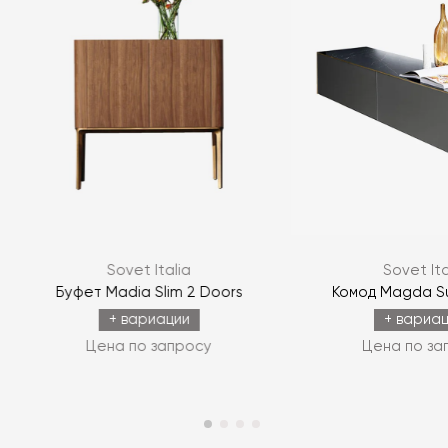
Sovet Italia
Sovet Ita
Буфет Madia Slim 2 Doors
Комод Magda S
+ вариации
+ вариа
Цена по запросу
Цена по за