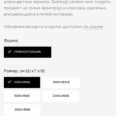
разноцветные зеркала. Gianluigi Landoni смог создать
предмет на грани авангарда и классики, идеально
вписывающийся в любой интерьер.
Обновленная карта отделок доступна
по ссылке
.
Форма:
ПРЯМОУГОЛЬНИК
Размер, см (Ш x Г x В):
100X49X88
100X49X148
150Х49Х88
200Х49Х88
250Х49Х88