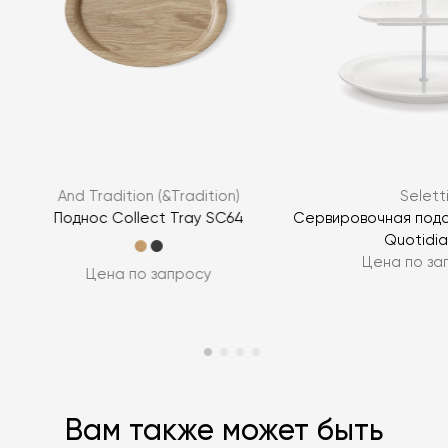
Я согласен с
политикой персональных данных
ЗАДАТЬ ВОПРОС
And Tradition (&Tradition)
Selett
ЗАДАТЬ ВОПРОС
Поднос Collect Tray SC64
Сервировочная подс
Quotidi
Цена по за
Цена по запросу
Вам также может быть