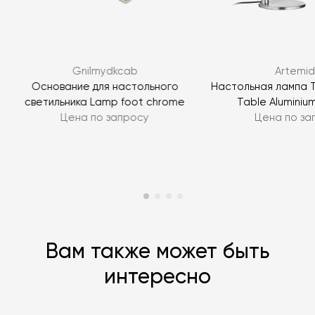
ЗАДАТЬ ВОПРОС
Gnilmydkcab
Artemi
ЗАДАТЬ ВОПРОС
Основание для настольного
Настольная лампа 
светильника Lamp foot chrome
Table Aluminiu
Цена по запросу
Цена по за
Вам также может быть
интересно