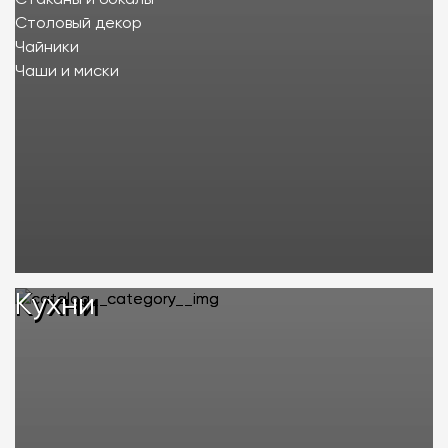
Стаканы и бокалы
Столовый декор
Чайники
Чаши и миски
Кухни
Кухни