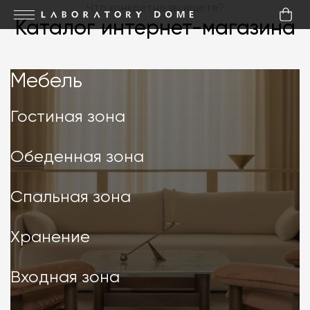
Что конкретно вы ищете?
Каталог интернет-магазина
Мебель
Мебель
Гостиная зона
Обеденная зона
Спальная зона
Хранение
Входная зона