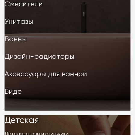
Смесители
Унитазы
Ванны
Дизайн-радиаторы
Аксессуары для ванной
Биде
Детская
Детская
Детские столы и стульчики