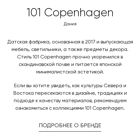
Вес, кг
23.2
товара. Когда товары будут готовы к отправке, наш
Вы также можете воспользоваться возможностью
101 Copenhagen
менеджер свяжется с вами для согласования
оплаты через банковский счет. Для оформления
Цвет
Coffee
контактных данных и адреса доставки. После
оплаты по счету, пожалуйста, свяжитесь с нами
Дания
поступления товара на терминал в городе
3d-модель
скачать
любым удобным для вас способом, либо оставьте
назначения представитель транспортной компании
заявку по форме обратной связи.
свяжется с вами, чтобы согласовать удобное для вас
Датская фабрика, основанная в 2017 и выпускающая
время и дату доставки.
мебель, светильники, а также предметы декора.
Стиль 101 Copenhagen прочно укоренился в
скандинавской почве и питается японской
минималистской эстетикой.
Если вы хотите увидеть, как культуры Севера и
Востока пересекаются в дизайне, традициях и
подходе к качеству материалов, рекомендуем
ознакомиться с коллекциями 101 Copenhagen.
ПОДРОБНЕЕ О БРЕНДЕ