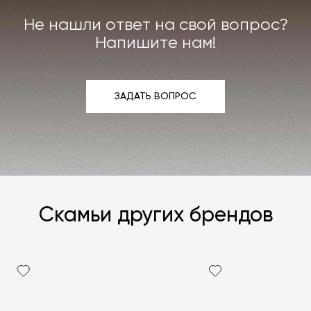
мы берём на себя.
Не нашли ответ на свой вопрос?
Подробнее –
«Гарантия»
,
«Доставка и возврат»
.
Напишите нам!
ЗАДАТЬ ВОПРОС
ЗАДАТЬ ВОПРОС
Скамьи других брендов