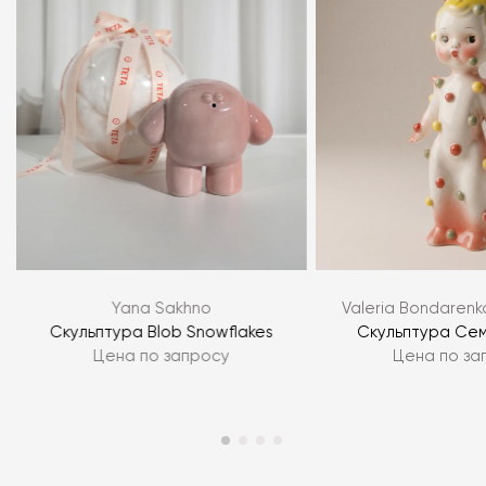
Я согласен с
политикой персональных данных
ЗАДАТЬ ВОПРОС
Yana Sakhno
Valeria Bondarenk
ЗАДАТЬ ВОПРОС
Скульптура Blob Snowflakes
Скульптура Сем
Цена по запросу
Цена по за