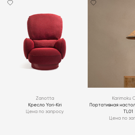
Zanotta
Karimoku 
Кресло Yori-Kiri
Портативная настол
Цена по запросу
TL01
Цена по за