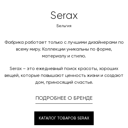
оформлении заказа – учитываются адрес и габариты
товара. Когда товары будут готовы к отправке, наш
Вы также можете воспользоваться возможностью
Serax
менеджер свяжется с вами для согласования
оплаты через банковский счет. Для оформления
контактных данных и адреса доставки. После
оплаты по счету, пожалуйста, свяжитесь с нами
Бельгия
поступления товара на терминал в городе
любым удобным для вас способом, либо оставьте
назначения представитель транспортной компании
заявку по форме обратной связи.
свяжется с вами, чтобы согласовать удобное для вас
Фабрика работает только с лучшими дизайнерами по
время и дату доставки.
всему миру. Коллекции уникальны по форме,
материалу и стилю.
Serax – это ежедневный поиск красоты, хороших
вещей, которые повышают ценность жизни и создают
дом, приносящий счастье.
ПОДРОБНЕЕ О БРЕНДЕ
КАТАЛОГ ТОВАРОВ SERAX