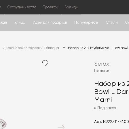
м
Сотрудничество
Проекты
Бренды
Популярное
Стили
ская
Улица
Идеи для подарков
С
Дизайнерские тарелки и блюдца
Набор из 2-х глубоких чаш Low Bowl L
Serax
Бельгия
Набор из 
Bowl L Dar
Marni
Под заказ
Арт.
B9223117-40