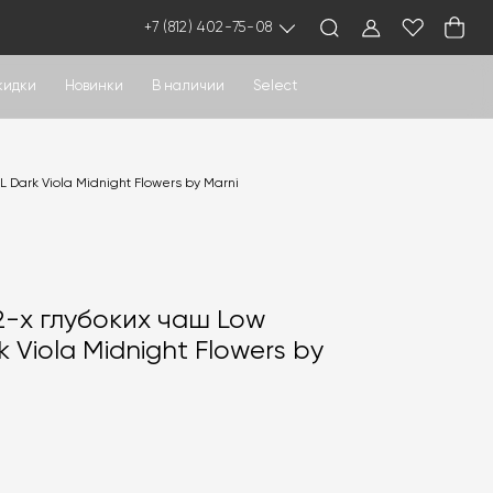
+7 (812) 402-75-08
кидки
Новинки
В наличии
Select
 Dark Viola Midnight Flowers by Marni
2-х глубоких чаш Low
k Viola Midnight Flowers by
0