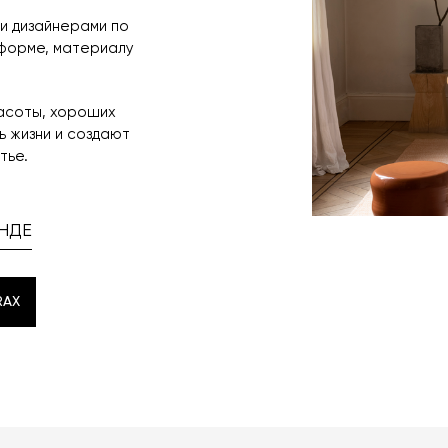
и дизайнерами по
 форме, материалу
расоты, хороших
 жизни и создают
тье.
НДЕ
RAX
RAX