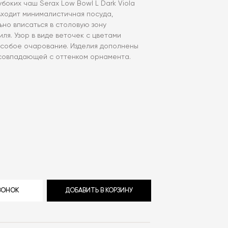
убоких чаш Serax Low Bowl L Dark Viola
 входит минималистичная посуда,
но вписаться в столовую зону
ля. Узор в виде веточек с цветами
собое очарование. Изделия дополнены
 совпадающей с оттенком орнамента.
ЗВОНОК
ДОБАВИТЬ В КОРЗИНУ