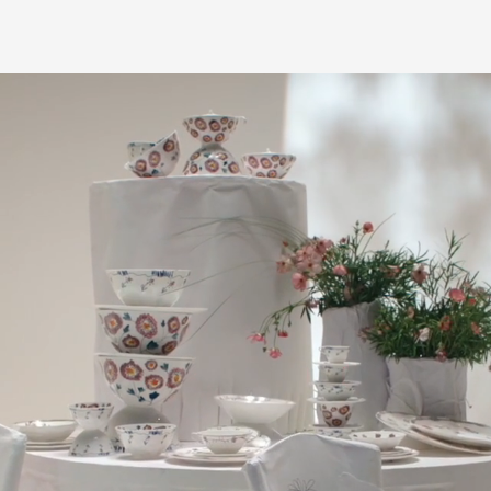
любым удобным 
назначения пр
заявку по форм
свяжется с вам
время и дату д