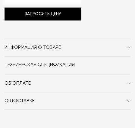
ЗАПРОСИТЬ ЦЕНУ
ИНФОРМАЦИЯ О ТОВАРЕ
Бренд
Antrax
ТЕХНИЧЕСКАЯ СПЕЦИФИКАЦИЯ
Стиль
Современный
Особенности
Металл
ОБ ОПЛАТЕ
При оформлении заказа в интернет-магазине вы
Размер, см (Ш x Г x В)
81x20.5x3
оплачиваете 100% стоимости заказа и доставки, если
О ДОСТАВКЕ
она выбрана способом получения. Мы сотрудничаем
Вы можете воспользоваться услугой доставки, либо
с платформой
PayKeeper
, благодаря которой вы
забрать покупки самостоятельно. Стоимость
можете оплатить заказ банковскими картами Visa,
доставки автоматически рассчитывается при
MasterCard, «МИР».
оформлении заказа – учитываются адрес и габариты