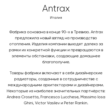
товара. Когда товары будут готовы к отправке, наш
Вы также можете воспользоваться возможностью
Antrax
менеджер свяжется с вами для согласования
оплаты через банковский счет. Для оформления
контактных данных и адреса доставки. После
оплаты по счету, пожалуйста, свяжитесь с нами
Италия
поступления товара на терминал в городе
любым удобным для вас способом, либо оставьте
назначения представитель транспортной компании
заявку по форме обратной связи.
свяжется с вами, чтобы согласовать удобное для вас
Фабрика основана в конце 90-х в Тревизо. Antrax
время и дату доставки.
предложила новый взгляд на производство
отопления. Изделия компании выходят далеко за
рамки их конкретной функции и превращаются в
элементы обстановки, создающие домашнее
благополучие.
Товары фабрики включают в себя дизайнерские
радиаторы, созданные в сотрудничестве с
международными архитекторами и дизайнерами.
Некоторые из наиболее значительных партнёрств:
Andrea Crosetta, Francesco Lucchese, Massimo Iosa
Ghini, Victor Vasilev и Peter Rankin.